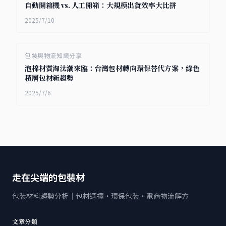
自動開箱機 vs. 人工開箱：大規模出貨效率大比拼
2025/7/10
包裝與物流知識分享
泡棉材質淘汰潮來臨：台灣包材轉向環保替代方案，綠色
積層包材新趨勢
2025/7/6
走在尖端的包裝材
包裝材料趨勢分析｜包材選擇・環保包裝・電商物流解方
文章分類