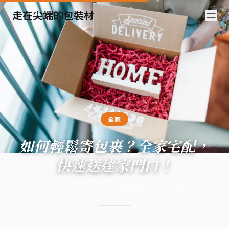
走在尖端的包裝材
全家
如何輕鬆寄包裹？全家宅配，
快速送達家門口！
2024年11月2日
·
10
分鐘閱讀
·
3,755
字