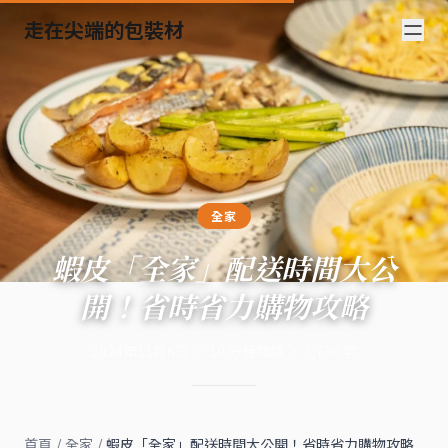
走在尖端的包裝材
全家
蝦皮「全家」配送時間大公
開！省時省力購物攻略
2024年11月6日
·
10
分鐘閱讀
·
3,730
字
首頁
/
全家
/
蝦皮「全家」配送時間大公開！省時省力購物攻略