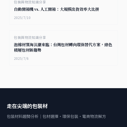
包裝與物流知識分享
自動開箱機 vs. 人工開箱：大規模出貨效率大比拼
2025/7/10
包裝與物流知識分享
泡棉材質淘汰潮來臨：台灣包材轉向環保替代方案，綠色
積層包材新趨勢
2025/7/6
走在尖端的包裝材
包裝材料趨勢分析｜包材選擇・環保包裝・電商物流解方