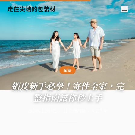
走在尖端的包裝材
全家
蝦皮新手必學！寄件全家，完
整指南讓你秒上手
2024年11月8日
·
11
分鐘閱讀
·
4,317
字