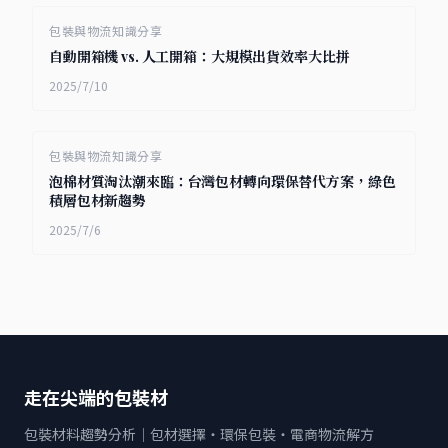
包裝與物流知識分享
自動開箱機 vs. 人工開箱：大規模出貨效率大比拼
2025/7/10
包裝與物流知識分享
泡棉材質淘汰潮來臨：台灣包材轉向環保替代方案，綠色
積層包材新趨勢
2025/7/6
走在尖端的包裝材
包裝材料趨勢分析｜包材選擇・環保包裝・電商物流解方