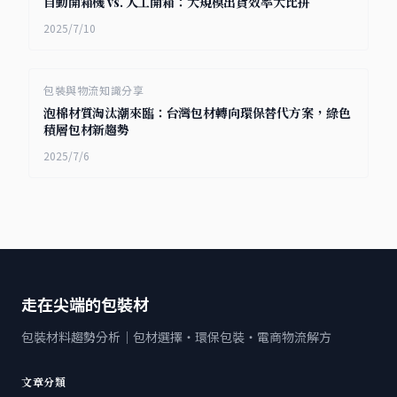
自動開箱機 vs. 人工開箱：大規模出貨效率大比拼
2025/7/10
包裝與物流知識分享
泡棉材質淘汰潮來臨：台灣包材轉向環保替代方案，綠色
積層包材新趨勢
2025/7/6
走在尖端的包裝材
包裝材料趨勢分析｜包材選擇・環保包裝・電商物流解方
文章分類