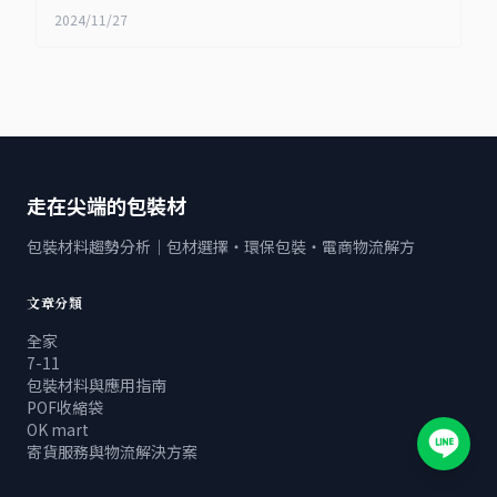
2024/11/27
走在尖端的包裝材
包裝材料趨勢分析｜包材選擇・環保包裝・電商物流解方
文章分類
全家
7-11
包裝材料與應用指南
POF收縮袋
OK mart
寄貨服務與物流解決方案