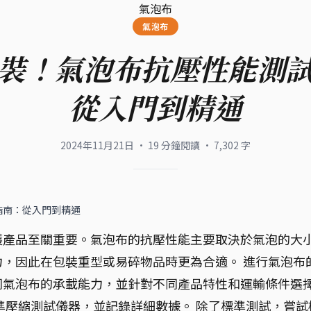
氣泡布
氣泡布
裝！氣泡布抗壓性能測
從入門到精通
2024年11月21日
·
19
分鐘閱讀
·
7,302
字
指南：從入門到精通
護產品至關重要。氣泡布的抗壓性能主要取決於氣泡的大
，因此在包裝重型或易碎物品時更為合適。 進行氣泡布
同氣泡布的承載能力，並針對不同產品特性和運輸條件選
準壓縮測試儀器，並記錄詳細數據。 除了標準測試，嘗試