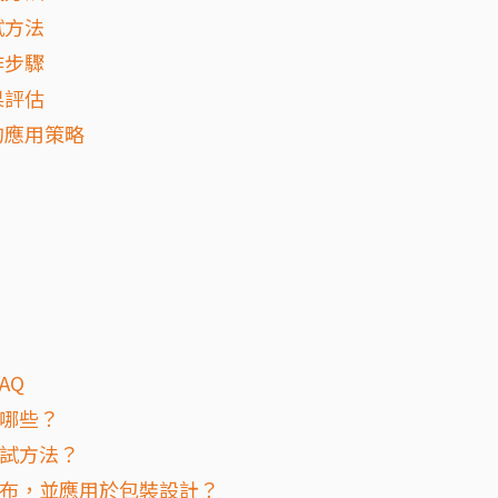
試方法
作步驟
果評估
的應用策略
AQ
有哪些？
測試方法？
泡布，並應用於包裝設計？