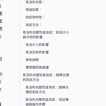
氣泡布材質：
表
環境因素：
達
測試物特性：
度
測試方法：
透
氣泡布抗壓性能測試：氣泡大小
能
與分佈的影響
氣泡大小的影響
氣泡分佈的影響
目
案例說明
，
實際應用與建議
均
氣泡布抗壓性能測試：選擇合適
的測試方法
形
氣泡布抗壓性能測試：選擇合
免
適的測試方法
氣泡布抗壓性能測試：測試儀
護
器與操作步驟