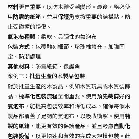
材料
更是重要，以防木雕受潮變形。最後，務必使
用
防震的紙箱
，並用
保護角
支撐重要的結構點，防
止受碰撞的損傷。
氣泡布種類
：柔軟、具彈性的氣泡布
包裝方式
：包覆雕刻細節、珍珠棉填充、加強固
定、防潮處理
其他材料
：防震紙箱、保護角
案例三：批量生產的木製品包裝
對於批量生產的木製品，例如木質玩具或木質裝飾
品，
標準化包裝流程
至關重要。使用
預先裁剪好的
氣泡布
，能提高包裝效率和降低成本。確保每個木
製品都覆蓋了足夠的氣泡布，以吸收衝擊。使用
特
製的紙箱
，能更有效的保護產品。並且考慮
自動化
包裝設備
，以更快速和有效的完成大規模包裝。此