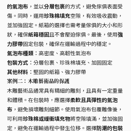
的氣泡布
，並以
分層包裹
的方式，避免傢俱表面受
傷。同時，運用
珍珠棉填充
空隙，有效吸收震動，
並加強固定。紙箱的選擇也需考量傢俱的大小和形
狀，確保
紙箱穩固
且不會壓迫傢俱。最後，使用
強
力膠帶
固定包裝，確保在運輸過程中的穩定。
氣泡布種類
：高密度、高韌性氣泡布
包裝方式
：分層包裹、珍珠棉填充、加固固定
其他材料
：堅固的紙箱、強力膠帶
案例二：木雕藝術品的保護
木雕藝術品通常具有精細的雕刻，且具有一定重量
和體積。在包裝時，應選擇
柔軟且具彈性的氣泡
布
，避免損壞雕刻細節。使用氣泡布包覆雕像後，
可利用
珍珠棉或緩衝填充物
將空隙填滿，並加強固
定，避免在運輸過程中發生位移。選擇
防潮的包裝