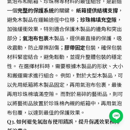
氣泡布和紙箱、珍珠棉等材料的最佳組合，是創造
一個
完整的保護系統
的關鍵。
紙箱提供結構支撐
，
避免木製品在運輸途徑中位移；
珍珠棉填充空隙
，
加強緩衝效果，特別適合保護木製品的邊角和突出
部分；
氣泡布包裹
木製品，提供最直接的保護，吸
收震動，防止摩擦刮傷；
膠帶固定
包裝，確保包裝
材料緊密結合，避免鬆動，並提升整體包裝的穩定
性。 在選擇材料時，需要根據木製品的形狀、大小
和搬運需求進行組合。 例如，對於大型木製品，可
以先用紙箱將木製品固定，再用氣泡布包裹，最後
再用珍珠棉填滿空隙。 而對於易碎的藝術品，則可
以將藝術品放置於珍珠棉內襯的紙箱中，再用氣泡
布包覆，以達到最佳的保護效果。
Q3. 如何避免氣泡布使用錯誤，提升保護效果和降