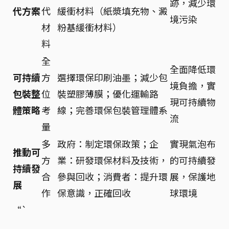
跡，減少環
代方案
代
緩衝材料（紙漿填充物、澱
境污染
材
粉基緩衝材料）
料
全
全面降低環
可持續
方
選擇環保印刷油墨；減少包
境負擔，實
包裝整
位
裝塑膠薄膜；優化運輸路
現可持續物
體策略
考
線；完善環保包裝管理體系
流
量
多
政府：制定環保政策；企
實現氣泡布
推動可
方
業：研發環保材料及技術，
的可持續發
持續發
合
參與回收；消費者：提升環
展，保護地
展
作
保意識，正確回收
球環境
“`