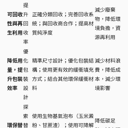
提
減少廢棄
可回收
升
正確分類回收；完善回收系
物，降低環
性與再
回
統；與回收商合作；提高材
境負擔，資
生利用
收
質純淨度
源再利用
率
優
降低用
化
精準尺寸設計；優化包裝結
減少材料浪
量，提
包
構；使用更有效的緩衝填充
費，降低成
升包裝
裝
方式；結合其他環保緩衝材
本，減少環
效率
設
料
境影響
計
探
索
使用生物基氣泡布（玉米澱
降低碳足
環保替
替
粉、甘蔗渣）；使用可降解