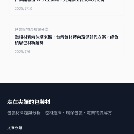
2025/7/10
包裝與物流知識分享
泡棉材質淘汰潮來臨：台灣包材轉向環保替代方案，綠色
積層包材新趨勢
2025/7/6
走在尖端的包裝材
包裝材料趨勢分析｜包材選擇・環保包裝・電商物流解方
文章分類