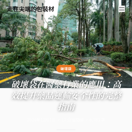
走在尖端的包裝材
破壞袋
破壞袋在醫藥行業的應用：高
效提升藥品運輸安全性的完整
指南
2024年12月1日
·
17
分鐘閱讀
·
6,783
字