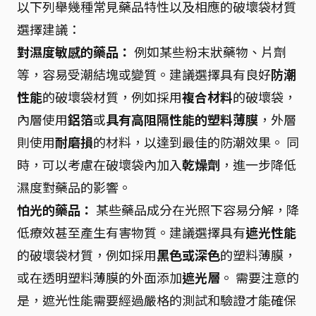
以下列舉幾種常見藥品特性以及相應的破壞袋材質
選擇建議：
對濕度敏感的藥品：
例如某些粉末狀藥物、片劑
等，容易受潮結塊或變質。建議選擇具有良好
防潮
性能
的破壞袋材質，例如採用
複合材料
的破壞袋，
內層使用
鋁箔
或
具有高阻隔性能的塑料薄膜
，外層
則使用
耐磨損
的材料，以達到最佳的防潮效果。 同
時，可以考慮在破壞袋內加入
乾燥劑
，進一步降低
濕度對藥品的影響。
怕光的藥品：
某些藥品成分在光照下容易分解，降
低療效甚至產生有害物質。建議選擇具有
遮光性能
的破壞袋材質，例如採用
黑色或深色
的塑料薄膜，
或在透明塑料薄膜的外面添加
遮光層
。 需要注意的
是，遮光性能需要經過嚴格的測試和驗證才能確保