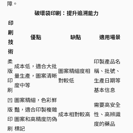
障。
破壞袋印刷：提升追溯能力
印
刷
優點
缺點
適用場景
技
術
柔
印製產品名
成本低，適合大批
版
圖案精細度相
稱、批號、
量生產，圖案清晰
印
對較低
生產日期等
度中等
刷
基本信息
凹
圖案精細，色彩鮮
需要高安全
版
豔，適合印製複雜
成本相對較高
性、高辨識
印
圖案和高精度防偽
度的藥品
刷
標記