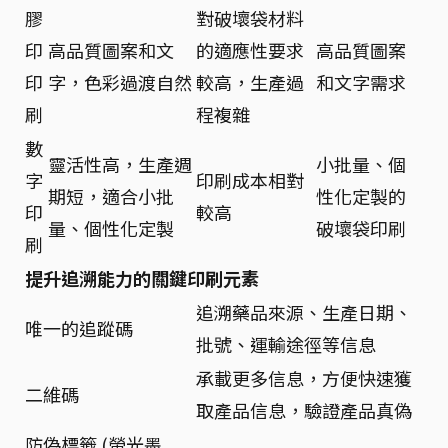
膠
對破壞袋材料
印
高品質圖案和文
的適應性要求
高品質圖案
印
字，色彩過渡自然
較高，生產過
和文字需求
刷
程複雜
數
靈活性高，生產週
小批量、個
字
印刷成本相對
期短，適合小批
性化定製的
印
較高
量、個性化定製
破壞袋印刷
刷
提升追溯能力的關鍵印刷元素
追溯藥品來源、生產日期、
唯一的追蹤碼
批號、運輸途徑等信息
承載更多信息，方便快速獲
二維碼
取產品信息，驗證產品真偽
防偽標籤 (螢光墨