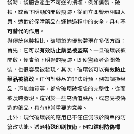
袋時，袋體會產生不可逆的損壞，例如撕裂、破
損，或留下明顯的開啟痕跡，從而立即警示相關人
員。這對於保障藥品在運輸過程中的安全，具有
不
可替代的作用
。
與傳統包裝相比，破壞袋的優勢體現在多個方面：
首先，它可以
有效防止藥品被盜竊
。一旦破壞袋被
開啟，便會留下明顯的痕跡，即使盜竊者企圖偽
裝，也很容易被發現。其次，破壞袋可以
有效防止
藥品被篡改
。任何對藥品的非法幹預，例如調換藥
品、添加雜質等，都會破壞破壞袋的完整性，從而
被及時發現。這對於一些高價值藥品，或容易被偽
造的藥品，具有非常重要的意義。
此外，現代破壞袋的應用已不僅僅侷限於簡單的防
篡改功能。透過
特殊印刷技術
，例如
鐳射防偽標