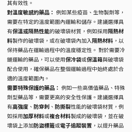
其有效性。
對溫度敏感的藥品：
例如某些疫苗、生物製劑等，
需要在特定的溫度範圍內運輸和儲存。建議選擇具
有
保溫或隔熱性能
的破壞袋材質，例如採用
隔熱材
料
製作的破壞袋，或在破壞袋內加入
隔熱材料
，以
保持藥品在運輸過程中的溫度穩定性。 對於需要冷
鏈運輸的藥品，可以使用
保冷袋
或
保溫箱
與破壞袋
配合使用，確保藥品在整個運輸過程中始終處於合
適的溫度範圍內。
需要特殊保護的藥品：
例如一些高價值藥品、特殊
劑型藥品等，需要更高的安全性保護。建議選擇具
有
高強度
、
防穿刺
、
防撕裂
性能的破壞袋材質，例
如採用
加厚材料
或
複合材料
製成的破壞袋，並在破
壞袋上添加
防盜標籤
或
電子追蹤裝置
，以提升藥品