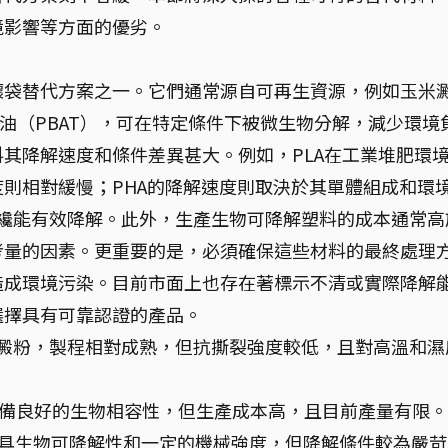
境影響等方面的優劣。
壞袋替代方案之一。它們通常源自可再生資源，例如玉米
物油（PBAT），可在特定條件下被微生物分解，減少環境
其降解速度和條件差異甚大。例如，PLA在工業堆肥環
則相對緩慢；PHA的降解速度則取決於其單體組成和環
境纔能有效降解。此外，生產生物可降解塑料的成本通常高
考量的因素。更重要的是，必須確保這些材料的最終處理
造成環境污染。目前市面上也存在著標示不清或實際降解
選擇具有可靠認證的產品。
澱粉，製程相對成熟，但抗撕裂強度較低，且對高溫和濕
備良好的生物相容性，但生產成本高，且目前產量有限。
具生物可降解性和一定的機械強度，但降解條件較為嚴苛