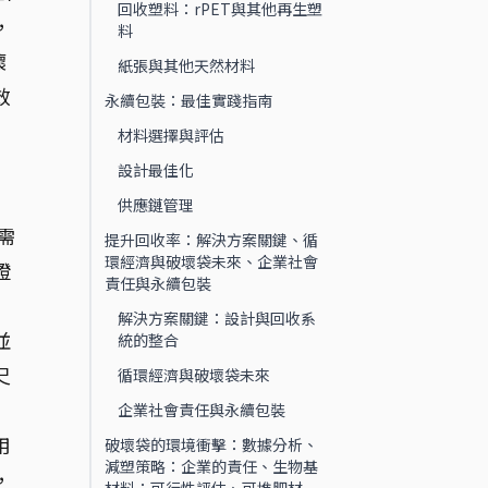
回收塑料：rPET與其他再生塑
，
料
壞
紙張與其他天然材料
效
永續包裝：最佳實踐指南
材料選擇與評估
設計最佳化
、
供應鏈管理
需
提升回收率：解決方案關鍵、循
環經濟與破壞袋未來、企業社會
證
責任與永續包裝
解決方案關鍵：設計與回收系
並
統的整合
尺
循環經濟與破壞袋未來
企業社會責任與永續包裝
用
破壞袋的環境衝擊：數據分析、
減塑策略：企業的責任、生物基
，