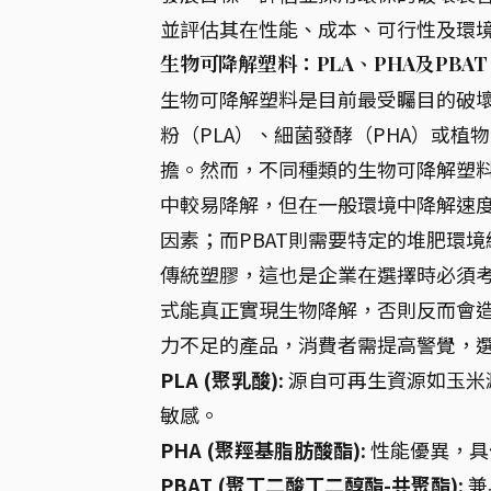
並評估其在性能、成本、可行性及環
生物可降解塑料：PLA、PHA及PBAT
生物可降解塑料是目前最受矚目的破
粉（PLA）、細菌發酵（PHA）或植
擔。然而，不同種類的生物可降解塑料
中較易降解，但在一般環境中降解速度
因素；而PBAT則需要特定的堆肥環
傳統塑膠，這也是企業在選擇時必須
式能真正實現生物降解，否則反而會
力不足的產品，消費者需提高警覺，
PLA (聚乳酸):
源自可再生資源如玉米
敏感。
PHA (聚羥基脂肪酸酯):
性能優異，具
PBAT (聚丁二酸丁二醇酯-共聚酯):
兼