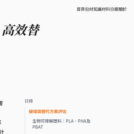
首頁
包材知識
材料分類
關於
：高效替
目錄
響
破壞袋替代方案評估
）
生物可降解塑料：PLA、PHA及
條
PBAT
計