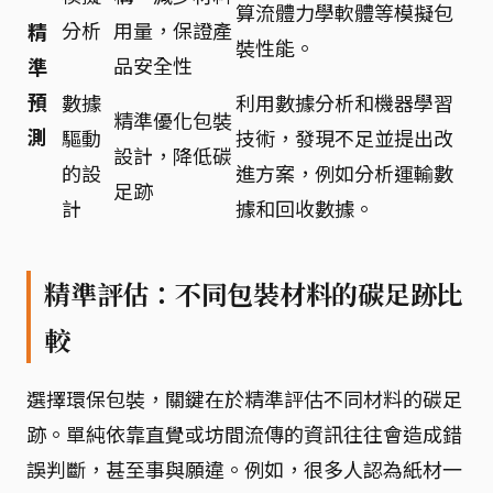
算流體力學軟體等模擬包
分析
用量，保證產
精
裝性能。
品安全性
準
預
數據
利用數據分析和機器學習
精準優化包裝
測
驅動
技術，發現不足並提出改
設計，降低碳
的設
進方案，例如分析運輸數
足跡
計
據和回收數據。
精準評估：不同包裝材料的碳足跡比
較
選擇環保包裝，關鍵在於精準評估不同材料的碳足
跡。單純依靠直覺或坊間流傳的資訊往往會造成錯
誤判斷，甚至事與願違。例如，很多人認為紙材一