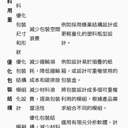
料
料
用
優化
量
包裝
例如採用蜂巢結構設計或
減少包裝空間
尺寸
更輕量化的塑料瓶型設
浪費
和形
計。
狀
優化
減少運輸損
例如設計易於摺疊的紙
優
包裝
耗，降低運輸
箱，或設計可重複使用的
化
結構
成本和碳排放
包裝盒。
包
裝
模組
減少材料浪
將包裝設計成多個可重複
結
化設
費，提高包裝
利用的模組，根據產品需
構
計
靈活性
求組合不同的模組。
優化包裝結
運用有限元分析軟體、計
模擬
構，減少材料