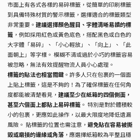
市面上有各式各樣的易碎標籤，從簡單的印刷標籤
到具備特殊材質的警示標籤，選擇適合的標籤類型
非常重要。
建議選擇顏色醒目、字體清晰易讀的標
籤
，例如採用紅色或黃色底色，搭配黑色或白色的
大字體「易碎」、「小心輕放」、「向上」、「此
面朝上」等字樣。 模糊不清或過於小巧的標籤容易
被忽略，無法有效提醒物流人員小心處理。
標籤的貼法也相當關鍵
。許多人只在包裹的一個面
上貼上標籤，這是不夠的！為了確保標籤在任何角
度都能被清楚看見，
建議至少在紙箱的四個側面，
甚至六個面上都貼上易碎標籤
。 特別是對於體積較
小的包裹，更應如此操作，以最大限度地降低遺漏
風險。 貼標籤的位置也需注意，
避免貼在容易被撕
毀或磨損的邊緣或角落
，應選擇紙箱較為平整且穩