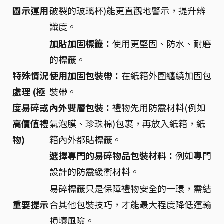
圖示運用
破裂的玻璃杯)能更直觀地警示，提升辨
識度。
加貼加固標籤：
使用更堅固、防水、耐磨
的標籤。
特殊情況
使用加固包裝帶：
在紙箱外圍纏繞加固包
處理 (極
裝帶。
度易碎或
內外雙層包裝：
禮物先用防震材料(例如
高價值禮
氣泡膜、珍珠棉)包裹，再放入紙箱，紙
物)
箱內外都貼標籤。
選擇專門的易碎物品包裝材料：
例如專門
設計的防震緩衝材料。
易碎標籤只是保障禮物安全的一環，需結
重要提示
合其他包裝技巧，才能最大程度降低運輸
損壞風險。