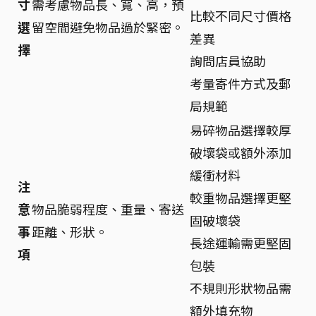
寸
需考慮物品長、寬、高，預
比較不同尺寸價格
選
留空間避免物品過於緊密。
差異
擇
詢問店員協助
考量寄件方式及郵
局規範
易碎物品選擇較厚
破壞袋或額外添加
緩衝材料
注
較重物品選擇更堅
意
物品脆弱程度、重量、寄送
固破壞袋
事
距離、形狀。
長途運輸需更堅固
項
包裝
不規則形狀物品需
額外填充物