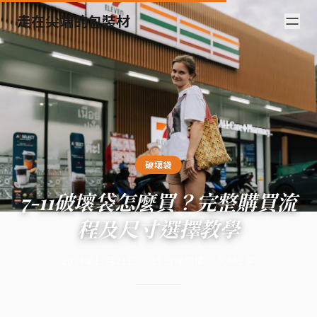
走在尖端的包裝材
破壞袋
7-11破壞袋怎麼買？完整購買流
程及尺寸選擇教學
2024年12月21日
·
15
分鐘閱讀
·
5,662
字