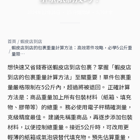
2024年12月26日
·
15
分鐘閱讀
·
5,708
字
首頁
/
蝦皮店到店
蝦皮店到店的包裹重量計算方法：高效寄件攻略，必學5公斤重
/
量限…
想快速又省錢寄送蝦皮店到店包裹？掌握「蝦皮店
到店的包裹重量計算方法」至關重要！單件包裹重
量嚴格限制在5公斤內，超過將被退回。 正確計算
方法是：商品重量加上所有包裝材料（紙箱、填充
物、膠帶等）的總重。 務必使用電子秤精確測量，
克級精度最佳。 建議先稱重商品，再逐步添加包裝
材料，以便控制總重量。接近5公斤時，可改用更
輕薄的紙箱或氣泡袋替代填充物。預先估算重量，