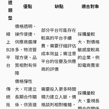
道
優點
缺點
適合對象
類
型
價格透明、
部分平台可能存在
線
操作便捷、
採購量較
較高的平台手續
上
供應商選擇
大、對價格
費，需要仔細評估
B2B
多、物流管
敏感度較高
成本效益；需注意
平
理方便、品
的企業，例
平台的信譽及供應
台
質相對有保
如電商賣家
商的評價
障
價格彈性
傳
大、可建立
需要投入更多時間
採購量較
統
長期合作關
精力建立人脈，價
大，重視長
批
係、供貨速
格談判相對複雜，
期合作關係