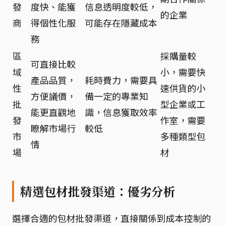
發
度快、能獲
信息透明度較低，
的企業
商
得個性化服
可能存在隱藏成本
務
區
採購量較
可直接比較
域
小，需要快
產品品質，
耗時費力，需要具
性
速供貨的小
方便議價，
備一定的專業知
批
型企業或工
能更直觀地
識，信息獲取效率
發
作室，需要
瞭解市場行
較低
市
多種類型包
情
場
材
精選包材批發渠道：優劣分析
選擇合適的包材批發渠道，直接關係到成本控制的