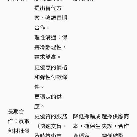
提出替代方
案、強調長期
合作。
理性溝通：保
持冷靜理性，
尋求雙贏。
更優惠的價格
和彈性付款條
件。
更穩定的供
應。
長期合
更優質的服務
降低採購成
選擇供應商
作：贏取
（快速交貨、
本，確保生
失誤，合作
包材批發
及時技術支
產穩定
關係破裂