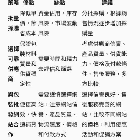
策略
優點
缺點
建議
降低單
資金佔用，庫存
分批採購，根據銷
批量
價，節
風險，市場波動
售情況逐步增加採
採購
省成本
風險
購量
保證包
考慮供應商信譽、
選擇
裝材料
產品質量、供貨能
可靠
需要時間和精力
質量和
力、價格及付款條
供應
去評估和篩選
供貨穩
件、售後服務，多
商
定性
方比較
與包
需要謹慎選擇網
選擇信譽良好、售
裝批
便捷高
站，注意網站信
後服務完善的網
發網
效，快
譽、產品質量、
站，比較不同網站
站合
速補貨
物流速度、價格
的價格，利用優惠
作
和付款方式
活動和促銷方案