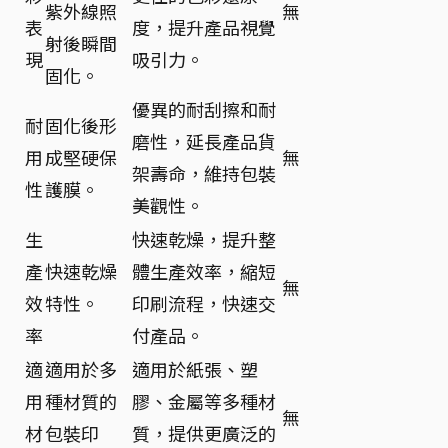
紫外線照
無
表
度，提升產品視覺
射後瞬間
現
吸引力。
固化。
優異的耐刮擦和耐
耐
固化後形
磨性，延長產品貨
用
成堅硬保
無
架壽命，維持包裝
性
護膜。
美觀性。
生
快速乾燥，提升整
產
快速乾燥
體生產效率，縮短
無
效
特性。
印刷流程，快速交
率
付產品。
適
適用於多
適用於紙張、塑
用
種材質的
膠、金屬等多種材
無
材
包裝印
質，提供更廣泛的