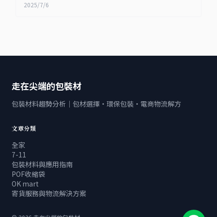
2025/7/6
走在尖端的包裝材
包裝材料趨勢分析｜包材選擇・環保包裝・電商物流解方
文章分類
全家
7-11
包裝材料與應用指南
POF收縮袋
OK mart
寄貨服務與物流解決方案