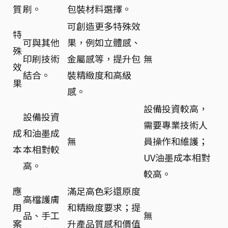
質
刷。
包裝材料選擇。
可創造更多特殊效
特
可與其他
果，例如立體感、
殊
印刷技術
金屬感等，提升包
無
效
結合。
裝精緻度和高級
果
感。
設備投資較高，
設備投資
需要專業技術人
成
和油墨成
無
員操作和維護；
本
本相對較
UV油墨成本相對
高。
較高。
應
滿足高色彩還原度
高檔護膚
用
和精緻度要求；提
品、手工
無
案
升產品質感和價值