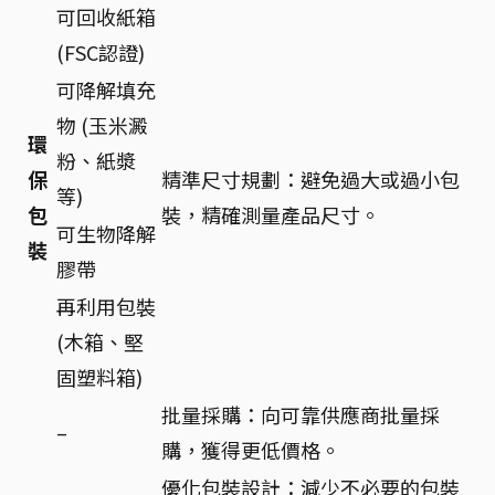
可回收紙箱
(FSC認證)
可降解填充
物 (玉米澱
環
粉、紙漿
保
精準尺寸規劃：避免過大或過小包
等)
包
裝，精確測量產品尺寸。
可生物降解
裝
膠帶
再利用包裝
(木箱、堅
固塑料箱)
批量採購：向可靠供應商批量採
–
購，獲得更低價格。
優化包裝設計：減少不必要的包裝