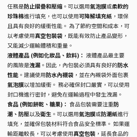
任務是
防止摺疊和壓縮
。可以選用
氣泡膜
或
柔軟的
珍珠棉
進行填充，也可以使用
可降解填充紙
，環保
且具有良好的緩衝性能。 為了節約空間和成本，可
以考慮使用
真空包裝袋
，既能有效防止產品變形，
又能減少運輸體積和重量。
液體產品 (例如化妝品、飲料)：
液體產品最主要
的風險是
洩漏
。因此，內包裝必須具有良好的
防水
性能
。建議使用
防水內襯袋
，並在內襯袋外面包裹
氣泡膜
以增加緩衝。 務必確保封口嚴實，可以使用
封口機進行密封，避免在運輸過程中發生洩漏。
食品 (例如餅乾、糖果)：
食品包裝需要注重
防
潮、防壓
以及
衛生
。可以選用
氣泡膜
或
防潮紙
進行
填充，並確保包裝材料符合食品安全標準。 如果運
輸距離較長，可以考慮使用
真空包裝
，延長食品的