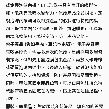
或
定製泡沫內襯
。EPE珍珠棉具有良好的緩衝性
能，能夠有效吸收衝擊力，保護產品免受損壞。定
製泡沫內襯則可以根據產品的形狀進行精確的模
切，提供更貼合的保護。此外，
氣泡膜
也可作為輔
助填充物使用，填補空隙，防止產品晃動。
電子產品 (例如手機、筆記本電腦)：
電子產品通
常較為嬌貴，需要多層次的保護。建議採用
多層包
裝
策略，例如先用
氣泡膜
包裹產品，再放入
珍珠棉
或
硬質泡沫
內襯中，最後放入紙箱。硬質泡沫能夠
提供更強的支撐和保護，防止產品因擠壓而受損。
同時，應注意
固定產品位置
，可以使用泡沫填充物
或膠帶將產品固定在內襯中，防止其在運輸過程中
移動。
服裝、紡織品：
對於服裝和紡織品，填充物的首要