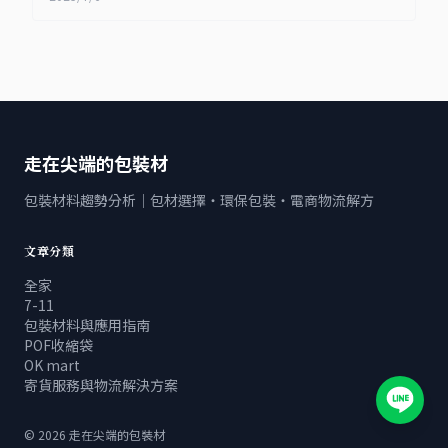
走在尖端的包裝材
包裝材料趨勢分析｜包材選擇・環保包裝・電商物流解方
文章分類
全家
7-11
包裝材料與應用指南
POF收縮袋
OK mart
寄貨服務與物流解決方案
©
2026
走在尖端的包裝材