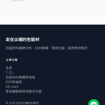
走在尖端的包裝材
包裝材料趨勢分析｜包材選擇・環保包裝・電商物流解方
文章分類
全家
7-11
包裝材料與應用指南
POF收縮袋
OK mart
寄貨服務與物流解決方案
©
2026
走在尖端的包裝材