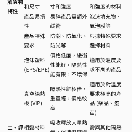
解貨物
和尺寸
寸和強度
和強度的材料
特性
產品易損
易碎產品需額外
泡沫填充物、
性
緩衝
氣泡膜等
產品特殊
防潮、防氧化、
根據特殊要求
要求
防光等
選擇材料
價格低廉，緩衝
泡沫塑料
適用於溫度要
性能好，隔熱性
(EPS/EPE)
求不高的產品
能有限，不環保
適用於對溫度
隔熱性能極佳，
真空絕熱
要求極高的產
重量輕，價格較
板 (VIP)
品 (藥品、疫
高
苗)
吸收釋放大量熱
相變材料
需與其他隔熱
二、評
量，保持溫度穩