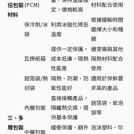
(PCM)
材料配合使用
估包裝
定，價格較高
材料
根據運輸時間
保冷劑/冰
利用冰融化降低
選擇大小和種
袋
溫度
類
提供一定保護，
通常需與其他
瓦楞紙箱
成本低廉，隔熱
隔熱材料配合
性能差
使用
鋁箔袋/熱
隔熱、防潮、防
適用於保鮮要
封袋
氧性能好
求高的產品
直接接觸產品，
鋁箔袋、氣泡
內層包裝
隔離熱交換，提
袋等
供基本保護
三、多
層包裝
緩衝保護，額外
泡沫塑料、珍
中層包裝