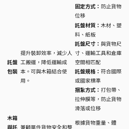
固定方式：
防止貨物
位移
託盤材質：
木材、塑
料、紙板
託盤尺寸：
與貨物尺
提升裝卸效率，減少人
寸、運輸工具和倉庫
託盤
工搬運，降低運輸成
空間相匹配
包裝
本。可與木箱結合使
託盤規格：
符合國際
用。
或國家標準
捆紮方式：
打包帶、
拉伸膜等，防止貨物
滑落或位移
木箱
根據貨物重量、體
與託
兼顧單件貨物安全和整