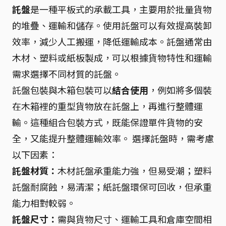
託盤
是一種平板式的承載工具，主要用於批量貨物
的堆疊、運輸和儲存。使用託盤可以有效提高裝卸
效率，減少人工搬運，降低運輸成本。託盤通常由
木材、塑料或紙板製成，可以根據貨物特性和運輸
需求選擇不同材質的託盤。
託盤包裝與木箱包裝可以
結合使用
，例如將多個裝
在木箱裡的重型貨物放在託盤上，再進行整體運
輸。這種組合包裝方式，既能保證單件貨物的安
全，又能提升整體運輸效率。 選擇託盤時，需考慮
以下因素：
託盤材質：
木材託盤承重能力強，但易受潮；塑料
託盤耐腐蝕，易清潔；紙託盤環保可回收，但承重
能力相對較弱。
託盤尺寸：
需與貨物尺寸、運輸工具和倉庫空間相