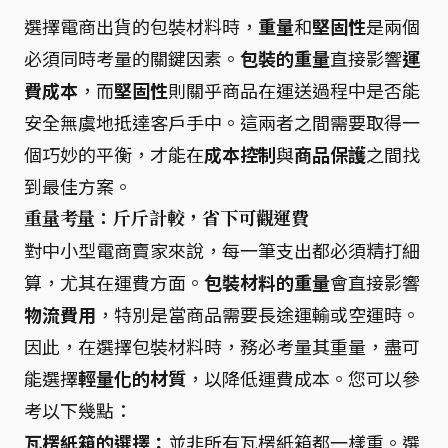
選擇電商出貨的包裝材料時，
重量
和
堅固性
是兩個
必須同時考量的關鍵因素。
包裝的重量
直接影響
運
費成本
，而
堅固性
則關乎商品在運送過程中是否能
安全無虞地抵達客戶手中。這兩者之間需要取得一
個巧妙的平衡，才能在
成本控制
與
商品保護
之間找
到最佳方案。
重量考量：斤斤計較，省下可觀運費
對中小型電商賣家來說，每一筆支出都必須精打細
算，尤其在運費方面。
包裝材料的重量
會直接影響
物流費用
，特別是當商品需要長途運輸或空運時。
因此，在選擇包裝材料時，務必考量其重量，盡可
能選擇
輕量化的材質
，以降低運費成本。您可以參
考以下幾點：
瓦楞紙箱的選擇：
並非所有瓦楞紙箱都一樣重。選