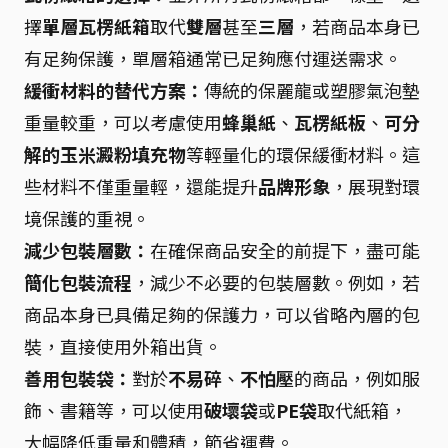
擇
單層瓦楞紙箱
取代
雙層
甚至
三層
，若商品本身已
有足夠保護，單層箱通常已足夠應付運送需求。
緩衝材料的替代方案：
傳統的保麗龍或塑膠氣泡墊
重量較重，可以考慮使用
蜂巢紙
、
瓦楞紙板
、
可分
解的玉米澱粉填充物
等輕量化的環保緩衝材料。這
些材料不僅重量輕，還能提升
品牌形象
，展現對環
境保護的重視。
減少包裝層數：
在確保商品安全的前提下，盡可能
簡化包裝流程
，減少不必要的包裝層數。例如，若
商品本身已具備足夠的保護力，可以省略內層的包
裝，直接使用外箱出貨。
善用包裝袋：
對於
不易碎
、
不怕壓
的商品，例如服
飾、書籍等，可以使用
破壞袋
或
PE袋
取代紙箱，
大幅降低重量和體積，節省運費。