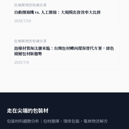
包裝與物流知識分享
自動開箱機 vs. 人工開箱：大規模出貨效率大比拼
2025/7/10
包裝與物流知識分享
泡棉材質淘汰潮來臨：台灣包材轉向環保替代方案，綠色
積層包材新趨勢
2025/7/6
走在尖端的包裝材
包裝材料趨勢分析｜包材選擇・環保包裝・電商物流解方