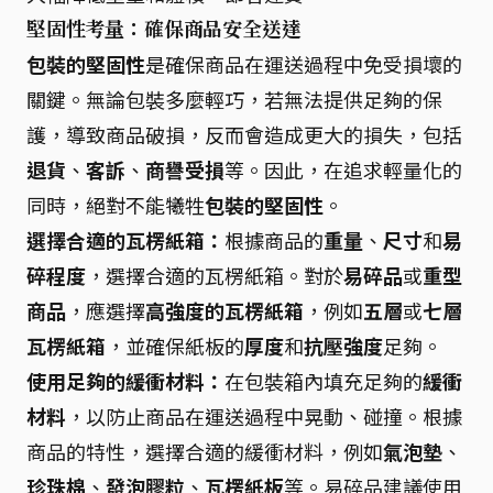
堅固性考量：確保商品安全送達
包裝的堅固性
是確保商品在運送過程中免受損壞的
關鍵。無論包裝多麼輕巧，若無法提供足夠的保
護，導致商品破損，反而會造成更大的損失，包括
退貨
、
客訴
、
商譽受損
等。因此，在追求輕量化的
同時，絕對不能犧牲
包裝的堅固性
。
選擇合適的瓦楞紙箱：
根據商品的
重量
、
尺寸
和
易
碎程度
，選擇合適的瓦楞紙箱。對於
易碎品
或
重型
商品
，應選擇
高強度的瓦楞紙箱
，例如
五層
或
七層
瓦楞紙箱
，並確保紙板的
厚度
和
抗壓強度
足夠。
使用足夠的緩衝材料：
在包裝箱內填充足夠的
緩衝
材料
，以防止商品在運送過程中晃動、碰撞。根據
商品的特性，選擇合適的緩衝材料，例如
氣泡墊
、
珍珠棉
、
發泡膠粒
、
瓦楞紙板
等。易碎品建議使用