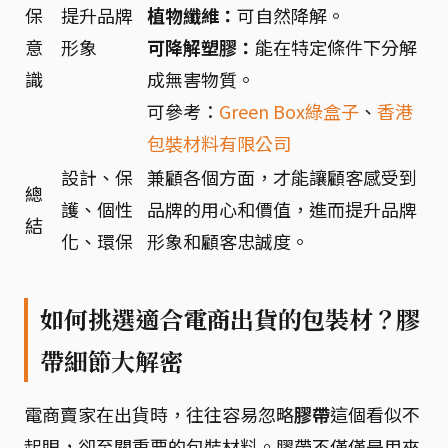
保
提升品牌
植物纖維：
可自然降解。
意
形象
可降解塑膠：
能在特定條件下分解
識
成無害物質。
可參考：
Green Box綠盒子
、
香港
包裝材料有限公司
設計、保
兼顧各個方面，才能讓顧客感受到
總
護、個性
品牌的用心和價值，進而提升品牌
結
化、環保
形象和顧客忠誠度。
如何挑選適合電商出貨的包裝材？膠
帶細節大解密
電商賣家在出貨時，往往容易忽略
膠帶
這個看似不
起眼，卻至關重要的包裝材料。膠帶不僅僅是用來