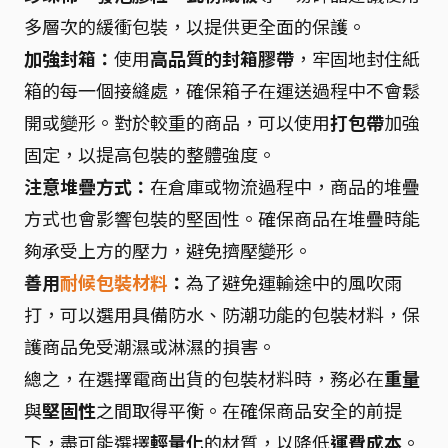
多層次的緩衝包裝，以提供更全面的保護。
加強封箱：
使用
高品質的封箱膠帶
，牢固地封住紙
箱的每一個接縫處，確保箱子在運送過程中不會鬆
開或變形。對於較重的商品，可以使用
打包帶
加強
固定，以提高包裝的整體強度。
注意堆疊方式：
在倉庫或物流過程中，商品的堆疊
方式也會影響包裝的堅固性。確保商品在堆疊時能
夠承受上方的壓力，避免擠壓變形。
善用
耐候包裝材料
：
為了避免運輸途中的風吹雨
打，可以選用具備防水、防潮功能的包裝材料，保
護商品免受潮濕或淋濕的損害。
總之，在選擇電商出貨的包裝材料時，務必在
重量
與
堅固性
之間取得平衡。在確保商品安全的前提
下，盡可能選擇
輕量化
的材質，以降低
運費成本
。