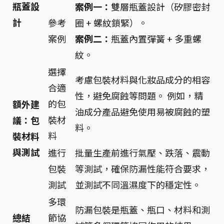
瓶蓋設
案例一：
雙層瓶蓋設計（矽膠密封
計
參考
圈 + 螺紋鎖緊）。
案例
案例二：
瓶蓋內置彈簧 + 多重螺
紋。
選擇
考慮包裝材料與化妝品成分的相容
合適
性，避免腐蝕等問題。 例如，精
的包
額外建
油成分產品避免使用易被腐蝕的塑
裝材
議：包
料。
料
裝材料
與測試
進行
批量生產前進行氣壓、跌落、震動
包裝
等測試，確保防漏性能符合要求，
測試
並測試不同溫濕度下的穩定性。
多環
防漏包裝是瓶蓋、瓶口、材料和測
總結
節協