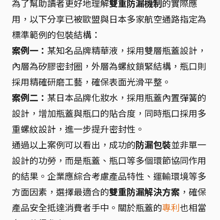
為了幫助讀者更好地理解
雙重防漏機制
的實際應
用，以下分享已被歐盟與日本多家航空通路指定為
標準範例的包裝結構：
案例一：
某知名品牌精華液，採用雙層瓶蓋設計，
內層為矽膠密封圈，外層為螺紋鎖緊結構，瓶口則
採用精確研磨工藝，確保表面光滑平整。
案例二：
某日本品牌化妝水，採用瓶蓋內置彈簧的
設計，增加瓶蓋與瓶口的貼合度，同時瓶口採用多
重螺紋設計，進一步提升密封性。
通過以上案例可以看出，成功的
防漏包裝
並非單一
設計的功勞，而是瓶蓋、瓶口等多個環節協同作用
的結果。企業應綜合考慮產品特性、運輸環境等多
方面因素，選擇最適合的
雙重防漏解決方案
，確保
產品安全抵達消費者手中。關於瓶蓋的
專利
也相當