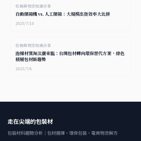
包裝與物流知識分享
自動開箱機 vs. 人工開箱：大規模出貨效率大比拼
2025/7/10
包裝與物流知識分享
泡棉材質淘汰潮來臨：台灣包材轉向環保替代方案，綠色
積層包材新趨勢
2025/7/6
走在尖端的包裝材
包裝材料趨勢分析｜包材選擇・環保包裝・電商物流解方