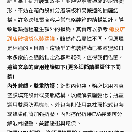
能。為了提升裝卸效率，並避免堆疊造成的瓶體變
形，不妨在箱內設計分層隔板和易搬運的抽屜結
構。許多跨境電商客戶常忽略裝箱的結構設計，導
致運輸過程產生額外的損耗，其實可以參考
蝦皮店
到店破壞袋包裝建議
，雖然產品屬性不同，但原理
是相通的。目前，這類型的包裝結構已被歐盟和日
本多家航空通路指定為標準範例，值得我們借鑒。
這篇文章的實用建議如下(更多細節請繼續往下閱
讀)
內外兼顧，雙重防護：
針對內包裝，務必採用內真
空膜填充設計或雙瓶結構，以緩解氣壓變化；瓶蓋
選用雙層防漏機制。外包裝則使用氣柱環抱式包裝
或蜂巢紙筒加強抗壓，內部搭配抗爆EVA袋或可分
解泡棉襯墊，兼顧緩衝與環保。