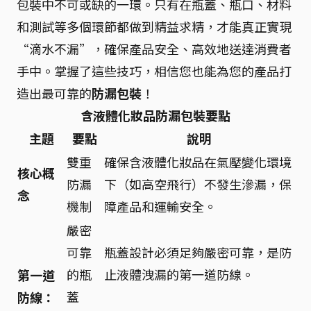
包裝中不可或缺的一環。只有在瓶蓋、瓶口、材料
和測試等多個環節都做到精益求精，才能真正實現
“滴水不漏”，確保產品安全、高效地送達消費者
手中。掌握了這些技巧，相信您也能為您的產品打
造出最可靠的
防漏包裝
！
含液體化妝品防漏包裝要點
主題
要點
說明
雙重
確保含液體化妝品在氣壓變化環境
核心概
防漏
下（如高空飛行）不發生滲漏，保
念
機制
障產品和運輸安全。
嚴密
可靠
瓶蓋設計必須足夠嚴密可靠，是防
的瓶
止液體洩漏的第一道防線。
第一道
蓋
防線：