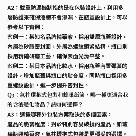
A2：雙重防漏機制指的是在包裝設計上，利用多
層防護來確保液體不會滲漏。在瓶蓋設計上，可以
參考以下實例：
案例一：
某知名品牌精華液，採用
雙層瓶蓋設計
，
內層為
矽膠密封圈
，外層為
螺紋鎖緊結構
，瓶口則
採用精確研磨工藝，確保表面光滑平整。
案例二：
某日本品牌化妝水，採用
瓶蓋內置彈簧
的
設計，增加瓶蓋與瓶口的貼合度，同時瓶口採用
多
重螺紋設計
，進一步提升密封性。
Q3：氣柱環抱式包裝和蜂巢紙筒，哪一種更適合我
的含液體化妝品？該如何選擇？
A3：選擇哪種外包裝方案取決於多個因素：
產品的脆弱程度
：對於特別容易破損的產品，如玻
璃瓶裝精華液，氣柱環抱式包裝是更穩妥的選擇。