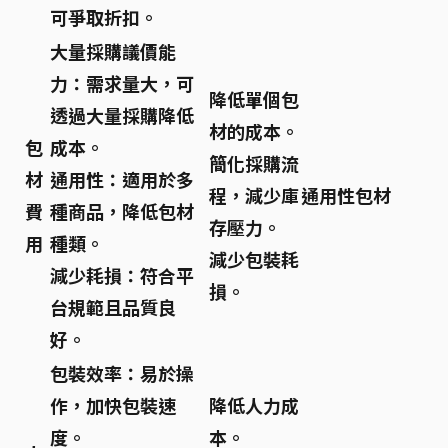
可爭取折扣。
大量採購議價能
力：
需求量大，可
降低單個包
透過大量採購降低
材的成本。
包
成本。
簡化採購流
材
通用性：
適用於多
程，減少庫
通用性包材
費
種商品，降低包材
存壓力。
用
種類。
減少包裝耗
減少耗損：
符合平
損。
台規範且品質良
好。
包裝效率：
易於操
作，加快包裝速
降低人力成
度。
本。