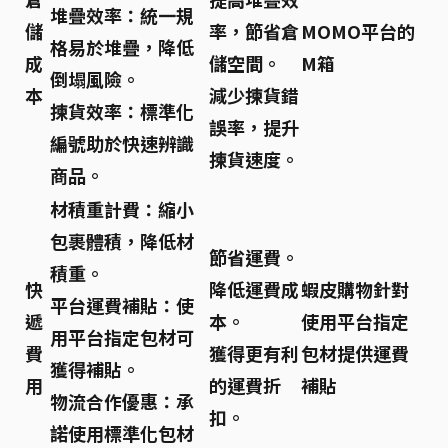
堆疊效率：
統一規
儲
率，節省倉
MOMO平台的
格易於堆疊，降低
成
儲空間。
M箱
倒塌風險。
本
減少揀貨錯
揀貨效率：
標準化
誤率，提升
編號助於快速辨識
揀貨速度。
商品。
材積重計費：
縮小
包裹體積，降低材
節省運費。
積重。
快
降低運費成
蝦皮購物針對
平台運費補貼：
使
遞
本。
使用平台指定
用平台指定包材可
費
獲得更有利
包材提供運費
獲得補貼。
用
的運費折
補貼
物流合作優惠：
承
扣。
諾使用標準化包材