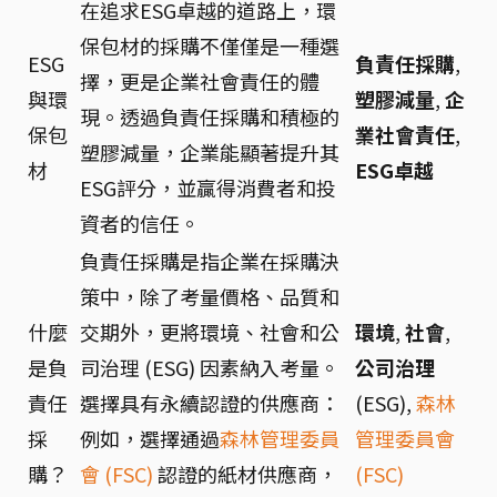
在追求ESG卓越的道路上，環
保包材的採購不僅僅是一種選
ESG
負責任採購
,
擇，更是企業社會責任的體
與環
塑膠減量
,
企
現。透過負責任採購和積極的
保包
業社會責任
,
塑膠減量，企業能顯著提升其
材
ESG卓越
ESG評分，並贏得消費者和投
資者的信任。
負責任採購是指企業在採購決
策中，除了考量價格、品質和
什麼
交期外，更將環境、社會和公
環境
,
社會
,
是負
司治理 (ESG) 因素納入考量。
公司治理
責任
選擇具有永續認證的供應商：
(ESG),
森林
採
例如，選擇通過
森林管理委員
管理委員會
購？
會 (FSC)
認證的紙材供應商，
(FSC)