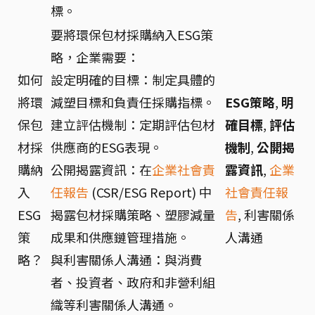
標。
要將環保包材採購納入ESG策
略，企業需要：
如何
設定明確的目標：制定具體的
將環
減塑目標和負責任採購指標。
ESG策略
,
明
保包
建立評估機制：定期評估包材
確目標
,
評估
材採
供應商的ESG表現。
機制
,
公開揭
購納
公開揭露資訊：在
企業社會責
露資訊
,
企業
入
任報告
(CSR/ESG Report) 中
社會責任報
ESG
揭露包材採購策略、塑膠減量
告
, 利害關係
策
成果和供應鏈管理措施。
人溝通
略？
與利害關係人溝通：與消費
者、投資者、政府和非營利組
織等利害關係人溝通。