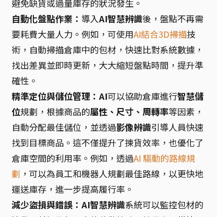
避免缺貨或過量庫存的狀況發生。
自動化盤點作業：
導入
AI智慧辨識
後，盤點不再需
要耗費大量人力。例如，可使用
AI結合3D掃描
技
術，自動掃描倉庫中的包材，快速比對系統數據，
找出差異並即時更新，大大縮短盤點時間，提升準
確性。
精準定位與儲位管理：
AI
可以協助倉庫進行
智慧儲
位
規劃，根據商品的
屬性、尺寸、周轉率
等因素，
自動分配最佳儲位，並透過
影像辨識
引導人員快速
找到目標商品。這不僅提升了揀貨效率，也優化了
倉庫空間的利用率。例如，透過
AI 驅動的路線規
劃
，可以為員工和機器人規劃最佳路線，以更快地
運送庫存，進一步提高履行率。
減少盜損與錯誤：
AI智慧辨識
系統可以監控包材的