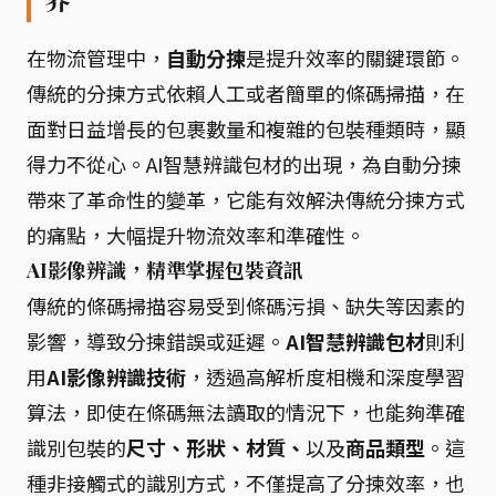
在物流管理中，
自動分揀
是提升效率的關鍵環節。
傳統的分揀方式依賴人工或者簡單的條碼掃描，在
面對日益增長的包裹數量和複雜的包裝種類時，顯
得力不從心。AI智慧辨識包材的出現，為自動分揀
帶來了革命性的變革，它能有效解決傳統分揀方式
的痛點，大幅提升物流效率和準確性。
AI影像辨識，精準掌握包裝資訊
傳統的條碼掃描容易受到條碼污損、缺失等因素的
影響，導致分揀錯誤或延遲。
AI智慧辨識包材
則利
用
AI影像辨識技術
，透過高解析度相機和深度學習
算法，即使在條碼無法讀取的情況下，也能夠準確
識別包裝的
尺寸、形狀、材質、
以及
商品類型
。這
種非接觸式的識別方式，不僅提高了分揀效率，也