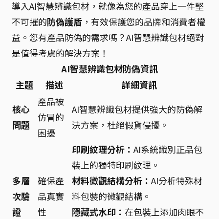
導入AI智慧辨識包材，就像為您的產品穿上一件堅
不可摧的
防偽護盾
，有效保護您的品牌和消費者權
益。您有產品防偽的需求嗎？AI智慧辨識包材絕對
是值得考慮的解決方案！
AI智慧辨識包材防偽資訊
主題
描述
詳細資訊
產品被
核心
AI智慧辨識包材提供強大的防偽解
仿冒的
問題
決方案，杜絕假貨侵擾。
困擾
印刷紋理分析：
AI系統識別正品包
裝上的獨特印刷紋理。
多層
確保產
材料微觀結構分析：
AI分析特殊材
次驗
品真實
料包裝的微觀結構。
證
性
隱藏式水印：
在包裝上添加肉眼不