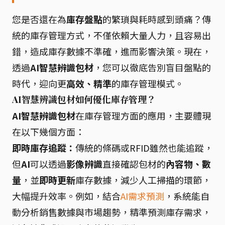
您是否還在為
庫存盤點
的繁瑣與耗時感到頭痛？傳
統的庫存管理方式，不僅依賴大量人力，且容易出
錯，造成庫存數據不準確，進而影響決策。現在，
透過
AI智慧辨識包材
，您可以徹底告別盲目盤點的
時代，迎向更
高效、精準
的庫存管理模式。
AI智慧辨識包材如何優化庫存管理？
AI智慧辨識包材
在庫存管理方面的應用，主要體現
在以下幾個方面：
即時庫存追蹤：
傳統的條碼或RFID雖然也能追蹤，
但
AI
可以透過
影像辨識
直接確認包材的
內容物、數
量
，並
即時更新
庫存數據，減少人工掃描的環節，
大幅提升效率。例如，結合
AI需求預測
，系統能自
動分析銷售數據與市場趨勢，精準預測庫存需求，