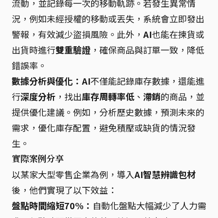
流動，並記錄每一次的移動軌跡。若發生異常情
況，例如未經授權的移動或丟失，系統會立即發出
警報，有效減少盜損風險。此外，
AI
也能在揀貨或
出貨時進行
雙重驗證
，確保商品與訂單一致，降低
錯誤率。
數據分析與優化：
AI
不僅能記錄庫存數據，還能進
行
深度分析
，找出
庫存周轉率低
、
滯銷
的商品，並
提供優化建議。例如，分析歷史數據，預測未來的
需求，優化庫存配置，避免積壓或缺貨的情況發
生。
實際案例分享
以某家大型零售企業為例，導入
AI智慧辨識包材
後，他們實現了以下效益：
盤點時間縮短70%：
自動化盤點大幅減少了人力需