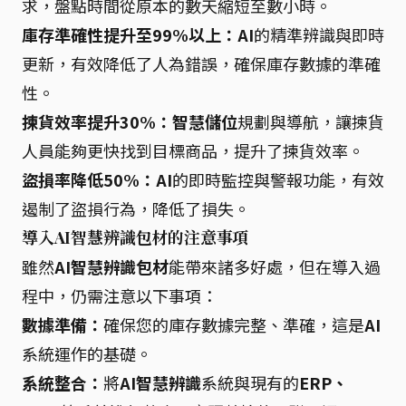
求，盤點時間從原本的數天縮短至數小時。
庫存準確性提升至99%以上：
AI
的精準辨識與即時
更新，有效降低了人為錯誤，確保庫存數據的準確
性。
揀貨效率提升30%：
智慧儲位
規劃與導航，讓揀貨
人員能夠更快找到目標商品，提升了揀貨效率。
盜損率降低50%：
AI
的即時監控與警報功能，有效
遏制了盜損行為，降低了損失。
導入AI智慧辨識包材的注意事項
雖然
AI智慧辨識包材
能帶來諸多好處，但在導入過
程中，仍需注意以下事項：
數據準備：
確保您的庫存數據完整、準確，這是
AI
系統運作的基礎。
系統整合：
將
AI智慧辨識
系統與現有的
ERP、