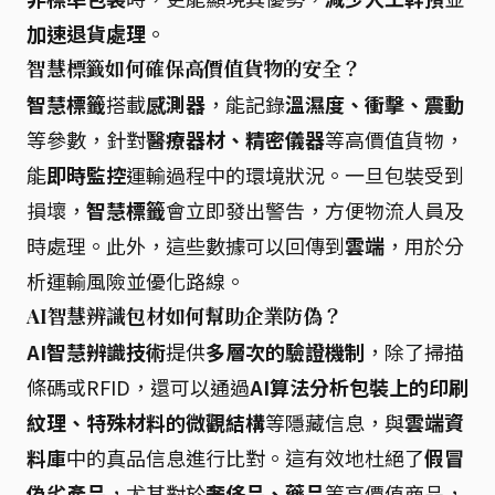
加速退貨處理
。
智慧標籤如何確保高價值貨物的安全？
智慧標籤
搭載
感測器
，能記錄
溫濕度、衝擊、震動
等參數，針對
醫療器材、精密儀器
等高價值貨物，
能
即時監控
運輸過程中的環境狀況。一旦包裝受到
損壞，
智慧標籤
會立即發出警告，方便物流人員及
時處理。此外，這些數據可以回傳到
雲端
，用於分
析運輸風險並優化路線。
AI智慧辨識包材如何幫助企業防偽？
AI智慧辨識技術
提供
多層次的驗證機制
，除了掃描
條碼或RFID，還可以通過
AI算法分析包裝上的印刷
紋理、特殊材料的微觀結構
等隱藏信息，與
雲端資
料庫
中的真品信息進行比對。這有效地杜絕了
假冒
偽劣產品
，尤其對於
奢侈品、藥品
等高價值商品，