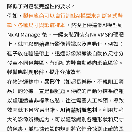
降低了對包裝完整性的要求。
例如，
製鞋廠商可以自行訓練AI模型來判斷各式鞋
款、各種尺寸與瑕疵樣本
，然後上傳這個AI模型到
Nx AI Manager後、一鍵安裝到裝有Nx VMS的硬體
上，就可以開始進行影像辨識以及自動化，例如：
鞋子放在輸送帶上，透過影像辨識後自動依尺寸分
發至不同包裝區、有瑕疵的鞋自動轉向瑕疵區等。
輕鬆應對異形件，提升分揀效率
在物流運輸中，
異形件
（如超長樂器、不規則工藝
品）的分揀一直是個難題。傳統的自動分揀系統難
以處理這些非標準包裝，往往需要人工幹預，導致
效率低下且容易出錯。
AI智慧辨識包材
，利用其強
大的影像辨識能力，可以輕鬆識別各種形狀和尺寸
的包裹，並根據預設的規則將它們分揀到正確的區