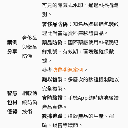
可見的隱藏式水印，通過AI掃描識
別。
奢侈品防偽：
知名品牌掃描包裝紋
理比對雲端資料庫驗證真品。
奢侈品
案例
藥品防偽：
國際藥廠使用AI標籤記
與藥品
分享
錄批號、有效期，區塊鏈確保數
防偽
據。
參考
防偽溯源案例
。
難以複製：
多層次的驗證機制難以
完全複製。
智慧
相較傳
實時驗證：
手機App隨時隨地驗證
包材
統防偽
產品真偽。
優勢
技術
數據追蹤：
追蹤產品的生產、運
輸、銷售等環節。