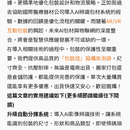
據，更精準地優化包裝設計和物流策略。正如我過
去協助國際醫療器材公司導入AI辨識包材系統的經
驗，數據的回饋是優化流程的關鍵。而隨著
AR/VR
互動包裝
的興起，未來AI包材與物聯網的深度整
合，將會是智慧供應鏈發展不可或缺的一環。
在導入相關技術的過程中，包裝的保護性至關重
要。我們提供高品質的
「包裝控」箱購氣泡袋
，尺
寸齊全、抗壓耐摔，無論是電商出貨、搬家打包還
是倉儲防護，都能提供完善的保護。單次大量購買
還能享有更多優惠，出貨快速又安心，歡迎選購！
這篇文章的實用建議如下(更多細節請繼續往下閱
讀)
升級自動分揀系統：
導入AI影像辨識技術，讓系統
能識別包裝的尺寸、形狀和商品類型，即使條碼損