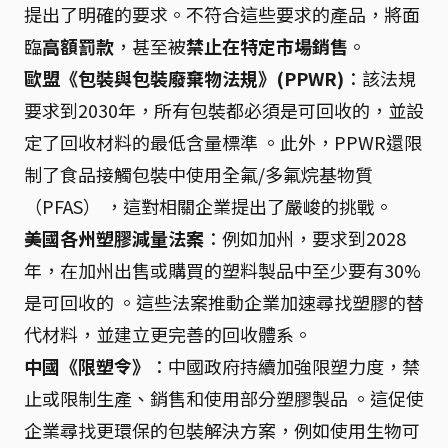
提出了明確的要求。不符合這些要求的產品，將面
臨
高額罰款
，甚至被
禁止在特定市場銷售
。
歐盟《包裝與包裝廢棄物法規》(PPWR)
：該法規
要求到2030年，所有包裝都必須是可回收的，並設
定了回收材料的最低含量標準 。此外，PPWR還限
制了食品接觸包裝中使用全氟/多氟烷基物質
（PFAS） ，這對相關企業提出了嚴峻的挑戰。
美國各州塑膠減量法案
：例如加州，要求到2028
年，在加州出售或購買的塑料製品中至少要有30%
是可回收的 。這些法案推動企業加速尋找塑膠的替
代材料，並建立更完善的回收體系。
中國《限塑令》
：中國政府持續加強限塑力度，禁
止或限制生產、銷售和使用部分塑膠製品 。這促使
企業尋找更環保的包裝解決方案，例如使用生物可