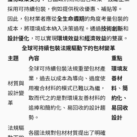
採用可持續包裝，例如提供稅收優惠、補貼等。
因此，包材業者應從
全生命週期
的角度考量包裝的
成本，將環境成本納入決策過程。通過
技術創新
和
設計優化
，可以實現
環境效益
和
經濟效益
的雙贏。
全球可持續包裝法規驅動下的包材變革
主題
內容
重點
全球可持續包裝法規重塑包材產
環境友
業，過去以成本為導向、過度使
善材
材質與
用複合材料的模式已難以為繼，
料
、
簡
設計變
取而代之的是對環境友善材料的
約化、
革
追捧和簡約化、易回收的設計趨
易回收
勢。
設計
法規驅
各國法規對包材材質提出了明確