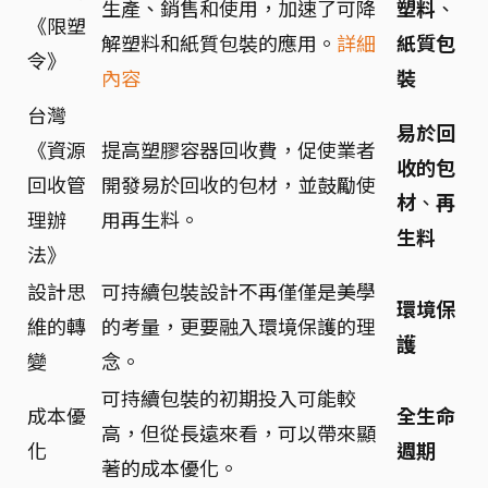
生產、銷售和使用，加速了可降
塑料
、
《限塑
解塑料和紙質包裝的應用。
詳細
紙質包
令》
內容
裝
台灣
易於回
《資源
提高塑膠容器回收費，促使業者
收的包
回收管
開發易於回收的包材，並鼓勵使
材
、
再
理辦
用再生料。
生料
法》
設計思
可持續包裝設計不再僅僅是美學
環境保
維的轉
的考量，更要融入環境保護的理
護
變
念。
可持續包裝的初期投入可能較
成本優
全生命
高，但從長遠來看，可以帶來顯
化
週期
著的成本優化。