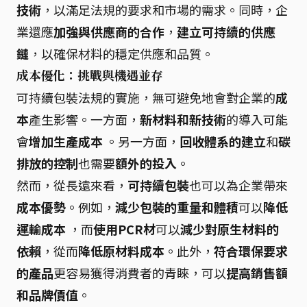
技術
，以滿足法規的要求和市場的需求。同時，企
業還應
加強與供應商的合作
，
建立可持續的供應
鏈
，以確保材料的穩定供應和品質。
成本優化：挑戰與機遇並存
可持續包裝法規的實施，無可避免地會對企業的
成
本
產生影響。一方面，
新材料和新技術
的導入可能
會
增加生產成本
。另一方面，
回收體系的建立
和
碳
排放的控制
也需要
額外的投入
。
然而，從長遠來看，
可持續包裝
也可以為企業帶來
成本優勢
。例如，
減少包裝的重量和體積
可以
降低
運輸成本
，而
使用PCR材
可以
減少對原生材料的
依賴
，從而
降低原材料成本
。此外，
符合環保要求
的產品
更容易獲得消費者的青睞，可以
提高銷售額
和品牌價值
。