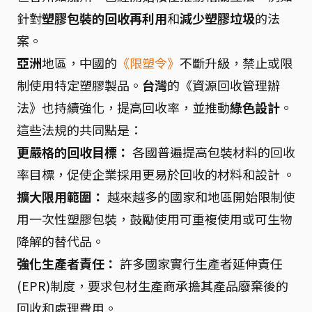
針對
塑膠包裝的回收再利用
和
減少塑膠垃圾
的法
案。
亞洲
地區，中國的
《限塑令》
不斷升級，禁止或限
制使用特定塑膠製品。
台灣
的《資源回收管理辦
法》也持續強化，提高回收率，並推動
綠色設計
。
這些法規的共同點是：
更嚴格的回收目標：
各國普遍提高包裝材料的回收
率目標，促使企業採用更易於回收的材料和設計 。
擴大限用範圍：
越來越多的國家和地區開始限制使
用一次性塑膠包裝，鼓勵使用可重複使用或可生物
降解的替代品。
強化生產者責任：
許多國家實行生產者延伸責任
(EPR)制度，要求包材生產商承擔其產品廢棄後的
回收和處理費用。