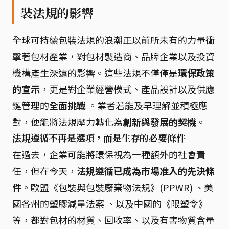
裝法規的影響
全球可持續包裝法規的浪潮正以前所未有的力量衝
擊著包材產業，對包材製造商、品牌企業以及投資
機構產生深遠的影響。這些法規不僅僅是
環保政策
的宣示
，更是對企業經營模式、產品設計以及供應
鏈管理的
全面挑戰
。業者若能及早理解並積極應
對，便能將法規壓力轉化為
創新與發展的契機
。
法規遵循不再是選項，而是生存的必要條件
在過去，企業可能將環保視為一種額外的社會責
任，但在今天，
法規遵循已成為市場准入的先決條
件
。歐盟《包裝與包裝廢棄物法規》(PPWR) 、美
國各州的塑膠減量法案 、以及中國的《限塑令》
等，都對包材的材質、回收率、以及有害物質含量