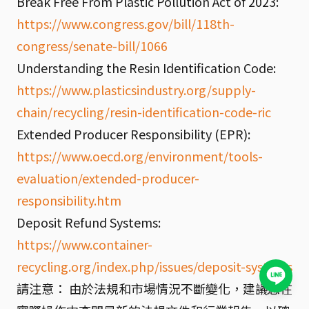
Break Free From Plastic Pollution Act of 2023:
https://www.congress.gov/bill/118th-
congress/senate-bill/1066
Understanding the Resin Identification Code:
https://www.plasticsindustry.org/supply-
chain/recycling/resin-identification-code-ric
Extended Producer Responsibility (EPR):
https://www.oecd.org/environment/tools-
evaluation/extended-producer-
responsibility.htm
Deposit Refund Systems:
https://www.container-
recycling.org/index.php/issues/deposit-systems
請注意： 由於法規和市場情況不斷變化，建議您在