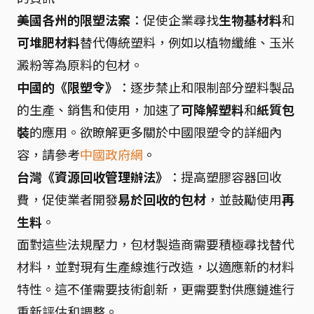
美國各州的限塑法案
：促使企業尋找
生物基材料
和
可堆肥材料
替代傳統塑料，例如以植物纖維、玉米
澱粉等為原料的包材。
中國的《限塑令》
：逐步禁止和限制部分塑料製品
的生產、銷售和使用，加速了
可降解塑料
和
紙質包
裝
的應用。欲瞭解更多關於中國限塑令的詳細內
容，請參考
中國政府網
。
台灣《資源回收管理辦法》
：提高塑膠容器回收
費，促使業者開發
易於回收的包材
，並鼓勵使用
再
生料
。
面對這些法規壓力，包材製造商需要積極尋找替代
材料，並對現有生產線進行改造，以適應新的材料
特性。這不僅需要技術創新，更需要對供應鏈進行
重新評估和調整。