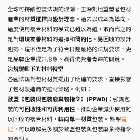
全球可持續包裝法規的浪潮，正深刻地重塑著包材
產業的
材質選擇
與
設計理念
。過去以成本為導向、
過度使用複合材料的模式已難以為繼，取而代之的
是對
環境友善材料
的追捧和
簡約化、易回收
的設計
趨勢。這不僅是為了符合日趨嚴格的法規要求，更
是品牌企業提升形象、贏得消費者青睞的關鍵。
法規驅動下的材料轉型
各國法規對包材材質提出了明確的要求，直接影響
了包材製造商的選材策略。例如：
歐盟《包裝與包裝廢棄物指令》(PPWD)
：強調包
裝的
可回收性
和
可再利用性
，推動企業減少使用難
以回收的複合材料，轉向
單一材質
包裝。 點擊
這
裡
，可以瞭解更多關於歐盟包裝與包裝廢棄物指令
的資訊。