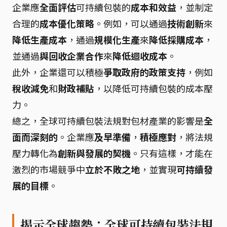
企業應
全面評估
可持續包裝的
成本和效益
，並制定
合理的
成本優化策略
。例如，可以通過
技術創新
來
降低生產成本
，通過
規模化生產
來
降低採購成本
，
並通過
與回收企業合作
來
降低迴收成本
。
此外，企業還可以積極
爭取政府的政策支持
，例如
稅收減免
和
財政補貼
，以降低可持續包裝的成本壓
力。
總之，全球可持續包裝法規對包材產業的影響是
全
面而深刻的
。企業應
及早準備
，
積極應對
，將法規
壓力轉化為
創新與發展的契機
。只有這樣，才能在
激烈的市場競爭中
立於不敗之地
，並實現
可持續發
展的目標
。
揭示全球趨勢：全球可持續包裝法規