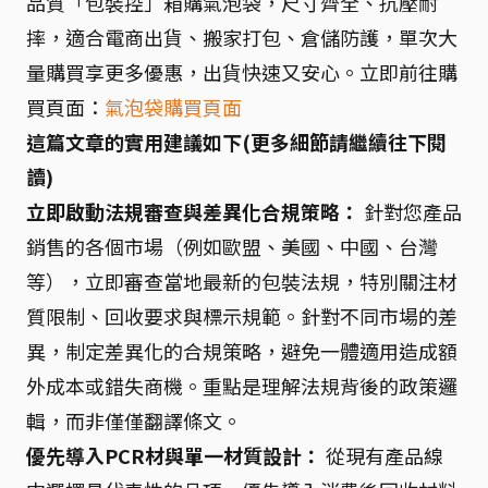
品質「包裝控」箱購氣泡袋，尺寸齊全、抗壓耐
摔，適合電商出貨、搬家打包、倉儲防護，單次大
量購買享更多優惠，出貨快速又安心。立即前往購
買頁面：
氣泡袋購買頁面
這篇文章的實用建議如下(更多細節請繼續往下閱
讀)
立即啟動法規審查與差異化合規策略：
針對您產品
銷售的各個市場（例如歐盟、美國、中國、台灣
等），立即審查當地最新的包裝法規，特別關注材
質限制、回收要求與標示規範。針對不同市場的差
異，制定差異化的合規策略，避免一體適用造成額
外成本或錯失商機。重點是理解法規背後的政策邏
輯，而非僅僅翻譯條文。
優先導入PCR材與單一材質設計：
從現有產品線