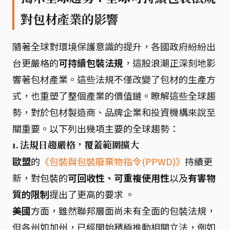
對包材產業的影響
隨著全球對環境保護意識的提升，各國政府紛紛出
台更嚴格的
可持續包裝法規
，這股浪潮正深刻地影
響著包材產業。這些法規不僅改變了包材的生產方
式，也重塑了整個產業的價值鏈。瞭解這些全球趨
勢，對於包材製造商、品牌企業和投資機構來說至
關重要。以下列出幾項主要的全球趨勢：
1. 法規日趨嚴格，覆蓋範圍擴大
歐盟
的
《包裝與包裝廢棄物指令(PPWD)》
持續更
新，對包裝的
可回收性、可重複使用性
以及
有害物
質的限制
提出了更高的要求 。
美國
方面，雖然聯邦層面尚未有全面的包裝法規，
但各州如加州，已經開始積極推動相關立法，例如