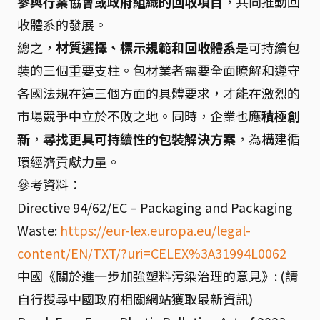
參與行業協會或政府組織的回收項目
，共同推動回
收體系的發展。
總之，
材質選擇、標示規範和回收體系
是可持續包
裝的三個重要支柱。包材業者需要全面瞭解和遵守
各國法規在這三個方面的具體要求，才能在激烈的
市場競爭中立於不敗之地。同時，企業也應
積極創
新
，
尋找更具可持續性的包裝解決方案
，為構建循
環經濟貢獻力量。
參考資料：
Directive 94/62/EC – Packaging and Packaging
Waste:
https://eur-lex.europa.eu/legal-
content/EN/TXT/?uri=CELEX%3A31994L0062
中國《關於進一步加強塑料污染治理的意見》: (請
自行搜尋中國政府相關網站獲取最新資訊)