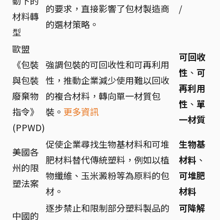
動下的
的要求，直接影響了包材製造商
/
材料轉
的選材策略。
型
歐盟
可回收
《包裝
強調包裝的可回收性和可再利用
性
、
可
與包裝
性，推動企業減少使用難以回收
再利用
廢棄物
的複合材料，轉向單一材質包
性
、
單
指令》
裝。
更多資訊
一材質
(PPWD)
促使企業尋找生物基材料和可堆
生物基
美國各
肥材料替代傳統塑料，例如以植
材料
、
州的限
物纖維、玉米澱粉等為原料的包
可堆肥
塑法案
材。
材料
逐步禁止和限制部分塑料製品的
可降解
中國的