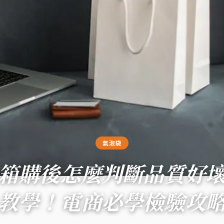
氣泡袋
箱購後怎麼判斷品質好
教學！電商必學檢驗攻