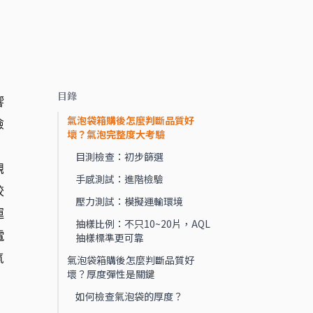
目錄
響
氣泡袋箱購後怎麼判斷品質好
檢
壞？氣泡完整度大考驗
目測檢查：初步篩選
觀
手感測試：進階檢驗
較
壓力測試：模擬運輸環境
運
抽樣比例：不只10~20片，AQL
電
抽樣標準更可靠
氣
氣泡袋箱購後怎麼判斷品質好
壞？厚度彈性是關鍵
如何檢查氣泡袋的厚度？