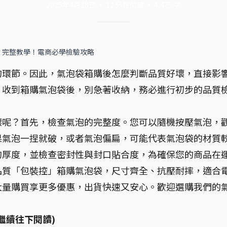
2025年4月18日
·
12
分鐘閱讀
·
4,475
字
？完整教學！電商必學檢驗攻略
的環節。因此，氣泡袋箱購後怎麼判斷品質好壞，直接影
。收到箱購氣泡袋後，別急著收納，務必進行初步的品質
壞呢？首先，檢查氣泡的完整度。您可以隨機按壓氣泡，
果氣泡一捏就破，或者氣泡偏扁，可能代表氣泡袋的材質
的厚度，並檢查密封性與封口貼合度，為確保您的商品在
品質「包裝控」箱購氣泡袋，尺寸齊全、抗壓耐摔，適合
大量購買享更多優惠，出貨快速又安心。歡迎選購我們的
繼續往下閱讀)