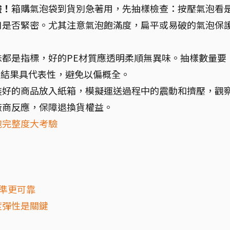
驗！
箱購氣泡袋到貨別急著用，先抽樣檢查：按壓氣泡看
口是否緊密。尤其注意氣泡飽滿度，扁平或易破的氣泡保
味都是指標，好的PE材質應透明柔順無異味。抽樣數量要
測結果具代表性，避免以偏概全。
裝好的商品放入紙箱，模擬運送過程中的震動和擠壓，觀
廠商反應，保障退換貨權益。
泡完整度大考驗
標準更可靠
度彈性是關鍵