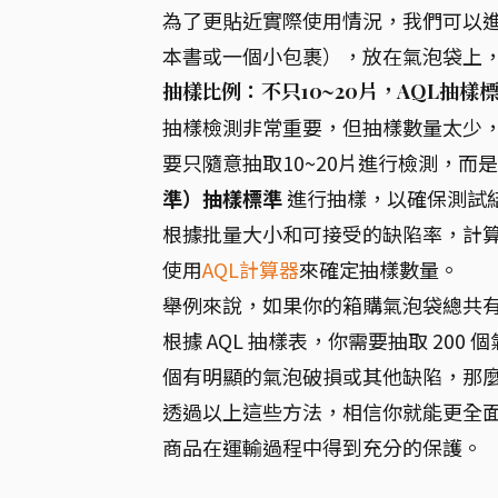
為了更貼近實際使用情況，我們可以
本書或一個小包裹），放在氣泡袋上
抽樣比例：不只10~20片，AQL抽樣
抽樣檢測非常重要，但抽樣數量太少
要只隨意抽取10~20片進行檢測，而
準）抽樣標準
進行抽樣，以確保測試結
根據批量大小和可接受的缺陷率，計算
使用
AQL計算器
來確定抽樣數量。
舉例來說，如果你的箱購氣泡袋總共有 50
根據 AQL 抽樣表，你需要抽取 200
個有明顯的氣泡破損或其他缺陷，那
透過以上這些方法，相信你就能更全
商品在運輸過程中得到充分的保護。