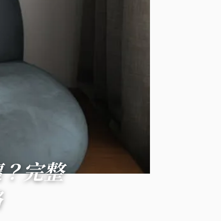
壞？完整
略