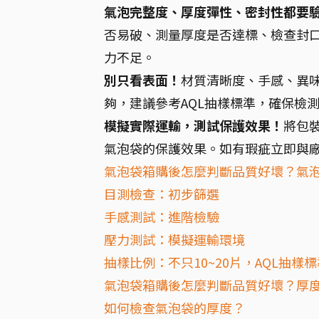
氣泡完整度、厚度彈性、密封性都要
否易破、測量厚度是否達標、檢查封
力不足。
別只看表面！
材質清晰度、手感、異
夠，建議參考AQL抽樣標準，確保檢
模擬實際運輸，測試保護效果！
將包
氣泡袋的保護效果。如有瑕疵立即與
氣泡袋箱購後怎麼判斷品質好壞？氣
目測檢查：初步篩選
手感測試：進階檢驗
壓力測試：模擬運輸環境
抽樣比例：不只10~20片，AQL抽樣
氣泡袋箱購後怎麼判斷品質好壞？厚
如何檢查氣泡袋的厚度？