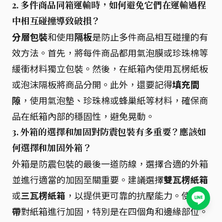
2. 多件商品同箱運輸時，如何避免它們在運輸過程
中相互碰撞導致破損？
分層包裝
和使用
隔板
是防止多件商品相互碰撞的有
效方法。首先，將每件商品都用氣泡膜或珍珠棉等
緩衝材料獨立包裝。然後，在紙箱內使用瓦楞紙板
或泡沫隔板將商品分開。此外，還要記得
填充間
隙
，使用氣泡墊、珍珠棉或蜂巢紙等材料，確保商
品在紙箱內部的穩固性，避免晃動。
3. 外箱的選擇和加固對防震包裝有多重要？應該如
何選擇和加固外箱？
外箱是防震包裝的最後一道防線，選擇合適的外箱
並進行適當的加固至關重要。建議選擇
雙瓦楞紙箱
或
三瓦楞紙箱
，以提供更可靠的抗壓能力。使用
膠
帶
對紙箱進行加固，特別是在四個角和邊緣部位。