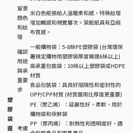
留意
米白色紙張給人溫暖柔和感，特殊紋理
顏色
增加觸感和視覺層次。萊妮紙具有亞麻
和紋
布質感。
理
一般購物袋：5-8絲PE塑膠袋 (台灣環保
確認
署規定購物用塑膠袋厚度需達6絲以上)
用途
高承重包裝袋：10絲以上塑膠袋或HDPE
與承
材質
重要
食品包裝袋：具良好阻隔性和密封性的
求
OPP/CPP材質 (材質選用比厚度更重要)
塑
PE（聚乙烯）：延展性好，柔軟，用於
膠
購物袋和保鮮袋
袋
PP（聚丙烯）：耐熱性和透明度好，適
選
考慮
合包裝食品和零售產品