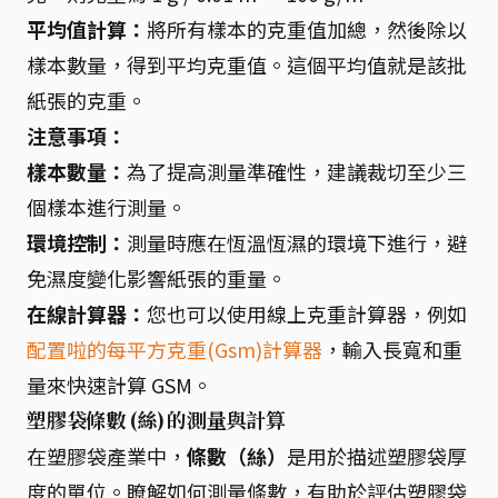
平均值計算：
將所有樣本的克重值加總，然後除以
樣本數量，得到平均克重值。這個平均值就是該批
紙張的克重。
注意事項：
樣本數量：
為了提高測量準確性，建議裁切至少三
個樣本進行測量。
環境控制：
測量時應在恆溫恆濕的環境下進行，避
免濕度變化影響紙張的重量。
在線計算器：
您也可以使用線上克重計算器，例如
配置啦的每平方克重(Gsm)計算器
，輸入長寬和重
量來快速計算 GSM。
塑膠袋條數 (絲) 的測量與計算
在塑膠袋產業中，
條數（絲）
是用於描述塑膠袋厚
度的單位。瞭解如何測量條數，有助於評估塑膠袋