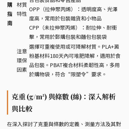
購
材質
OPP（拉伸聚丙烯）：透明度高、光澤
指
特性
度高，常用於包裝雜貨和小物品
南
CPP（未拉伸聚丙烯）：耐拉伸、耐衝
擊，常用於郵購包裝和麵包包裝袋
選擇可重複使用或可降解材質。PLA+澱
注意
粉基材料180天內可堆肥降解，適用於食
環保
品包裝。PBAT複合材料柔韌性高，多用
因素
於購物袋，符合“限塑令”要求。
克重 (g/m²) 與條數 (絲)：深入解析
與比較
在深入探討了克重與條數的定義、測量方法及其對