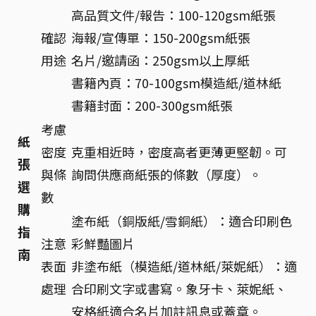
高品質文件/報告：100-120gsm紙張
確認
海報/宣傳單：150-200gsm紙張
用途
名片/邀請函：250gsm以上厚紙
書籍內頁：70-100gsm模造紙/道林紙
書籍封面：200-300gsm紙張
考慮
紙
密度
克重相近時，密度高者更薄更堅韌。可
張
與條
詢問供應商紙張的條數（厚度）。
選
數
購
塗布紙（銅版紙/雪銅紙）：適合印刷色
指
注意
彩鮮豔圖片
南
表面
非塗布紙（模造紙/道林紙/萊妮紙）：適
處理
合印刷文字或書寫。象牙卡、萊妮紙、
安格紙適合名片加註訊息或蓋章。