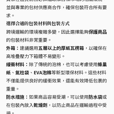
並與專業的包材供應商合作，確保包裝符合所有要
求。
選擇合適的包裝材料與包裝方式
跨境運輸的環境複雜多變，因此選擇能夠
保護商品
的包裝材料非常重要。
外箱：
建議選用
五層以上的厚紙瓦楞箱
，以確保在
高堆疊壓力下箱體不易變形。
緩衝材料：
除了傳統的泡棉，也可以考慮使用
蜂巢
紙
、
氣柱袋
、
EVA泡棉
等新型環保材料。這些材料
不僅能提供良好的緩衝效果，還能有效降低包裹的
重量。
防水措施：
如果商品容易受潮，可以使用
防水袋
或
在包裝內放入
乾燥劑
，以防止商品在運輸過程中受
損。