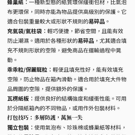
蜂巢紙
：一種新型態的紙質環保緩衝包材，比氣泡
布更環保，同時亦能為物品提供高級別的保護。它
適合包裝重量較大或形狀不規則的
易碎品
。
充氣袋/氣柱袋
：輕巧便捷，節省空間，且能有效
防止潮濕。適用於各種形狀的
易碎品
，尤其適合填
充不規則形狀的空隙，避免商品在運輸過程中晃
動。
乖乖粒/保麗龍粒
：輕便且填充性好，能有效填充
空隙，防止物品在箱內滑動。適合用於填充大件物
品周圍的空隙，提供額外的保護。
瓦楞紙板
：提供良好的結構強度和緩衝性能。可用
於分隔紙箱內的不同物品，或用作外包裝材料。
打包技巧：多層防護，萬無一失
獨立包裝
：使用氣泡布、珍珠棉或蜂巢紙等材料，