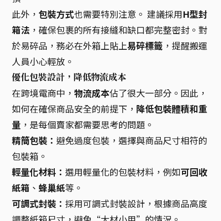
此外，
包裝方式
也需要特別注意。 建議採用
H型封
箱法
，確保包裹的所有接縫和缺口都完整密封。對
於易碎品，務必在外箱上貼上
易碎標籤
，提醒搬運
人員小心輕放。
優化包裝設計，降低物流成本
在跨境電商中，
物流成本
佔了很大一部分。因此，
如何在確保商品安全的前提下，
降低包裝體積和重
量
，是每個賣家都需要思考的問題。
精簡包裝：
避免過度包裝，選擇與商品尺寸相符的
包裝箱。
輕量化材料：
選用輕量化的包裝材料，例如
可回收
紙箱
、
蜂巢紙
等。
可調式封裝：
採用可調式封裝設計，根據商品高度
調整紙箱尺寸，避免“大材小用”的情況。