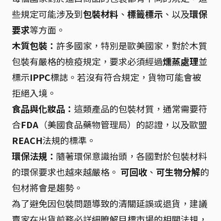
些規定可能涉及到
包裝材料
、
標籤標示
、以及
環保
要求
等方面。
木質包裝：
許多國家，特別是歐美國家，對於木質
包裝有嚴格的檢疫規定，要求必須經過
燻蒸處理
並
標示
IPPC
標誌。若沒有符合規定，貨物可能會被
拒絕入境。
食品與化妝品：
這類產品的包裝材質，通常需要符
合
FDA
（美國食品藥物管理局）的認證，以及歐盟
REACH
法規的標準。
環保法規：
隨著環保意識抬頭，各國對於包裝材料
的環保要求也越來越嚴格。
可回收
、
可生物分解
的
包材將會是趨勢。
為了避免因包裝問題導致的清關延誤或退貨，建議
賣家在出貨前務必詳細瞭解目標市場的相關法規，