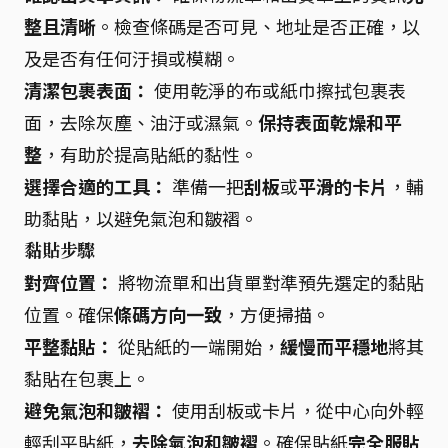
整且清晰
。檢查條碼是否可見、地址是否正確，以
及是否有任何汙損或模糊。
清潔包裹表面：
使用乾淨的布或紙巾擦拭包裹表
面，去除灰塵、油汙或濕氣。
保持表面乾燥和平
整
，有助於提高貼紙的黏性。
選擇合適的工具：
準備一把
刮板
或
平滑的卡片
，輔
助黏貼，以避免氣泡和皺褶。
黏貼步驟
對齊位置：
將物流單和出貨單對準預先選定的黏貼
位置。確保
條碼方向一致
，方便掃描。
平整黏貼：
從貼紙的一端開始，
緩慢而平穩地
將其
黏貼在包裹上。
避免氣泡和皺褶：
使用刮板或卡片，從中心向外輕
輕刮平貼紙，
去除氣泡和皺褶
。確保貼紙
完全服貼