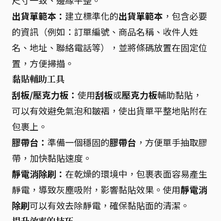
尺寸一致、邊緣平整。
出貨單範本：
建立標準化的
出貨單範本
，包含必要
的資訊（例如：訂單編號、商品名稱、收件人姓
名、地址、聯絡電話等），並將條碼放置在固定位
置，方便掃描。
黏貼輔助工具
刮板/壓克力板：
使用
刮板
或
壓克力板
輔助黏貼，
可以有效避免氣泡和皺褶，使出貨單平整地貼附在
包裹上。
膠帶台：
準備一個穩固的
膠帶台
，方便單手抽取膠
帶，加快黏貼速度。
靜電消除刷：
在乾燥的環境中，包裹表面容易產生
靜電，導致灰塵吸附，影響黏貼效果。使用
靜電消
除刷
可以有效去除靜電，確保黏貼面的清潔。