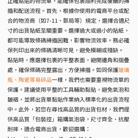
正確黏貼的物流單，能確保包裹順利完成後續的掃
描和配送流程。首先，根據你使用的電商平台或配
合的物流商（如7-11、郵局等）規定，選擇合適尺
寸的出貨貼紙至關重要。選擇過大或過小的貼紙，
都可能導致條碼掃描困難，影響物流效率。務必確
保列印出來的條碼清晰可見，避免模糊或殘缺。
黏貼時，應選擇包裹的平整表面，避開邊角和摺疊
處，確保條碼完整露出，方便掃描。如同保護
玻璃
瓶、陶瓷等易碎品
一樣，我們也需要重視物流單的
保護。建議使用平整的工具輔助黏貼，避免氣泡和
皺褶，並將出貨單黏貼作業納入標準化的出貨流程
中。此外，若您在尋找高品質的出貨包材，我們提
供高品質「包裝控」箱購氣泡袋，尺寸齊全、抗壓
耐摔，適合電商出貨，歡迎選購：