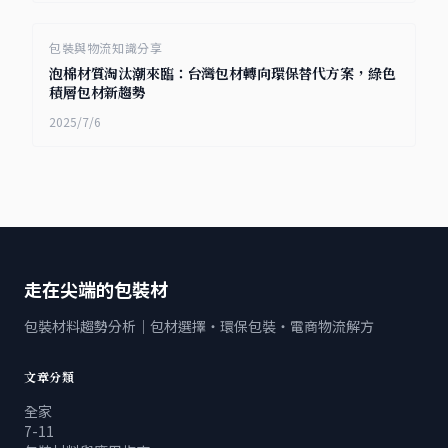
包裝與物流知識分享
泡棉材質淘汰潮來臨：台灣包材轉向環保替代方案，綠色
積層包材新趨勢
2025/7/6
走在尖端的包裝材
包裝材料趨勢分析｜包材選擇・環保包裝・電商物流解方
文章分類
全家
7-11