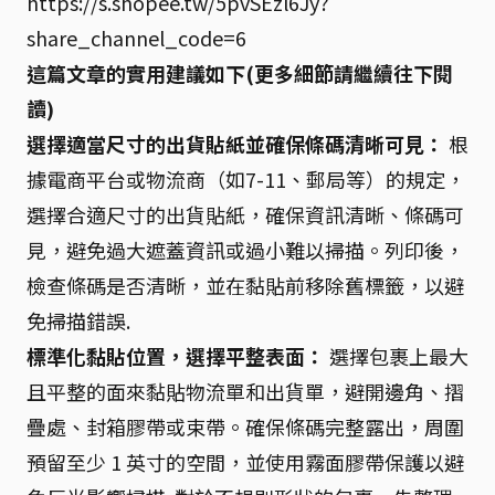
https://s.shopee.tw/5pvSEzl6Jy?
share_channel_code=6
這篇文章的實用建議如下(更多細節請繼續往下閱
讀)
選擇適當尺寸的出貨貼紙並確保條碼清晰可見：
根
據電商平台或物流商（如7-11、郵局等）的規定，
選擇合適尺寸的出貨貼紙，確保資訊清晰、條碼可
見，避免過大遮蓋資訊或過小難以掃描。列印後，
檢查條碼是否清晰，並在黏貼前移除舊標籤，以避
免掃描錯誤.
標準化黏貼位置，選擇平整表面：
選擇包裹上最大
且平整的面來黏貼物流單和出貨單，避開邊角、摺
疊處、封箱膠帶或束帶。確保條碼完整露出，周圍
預留至少 1 英寸的空間，並使用霧面膠帶保護以避