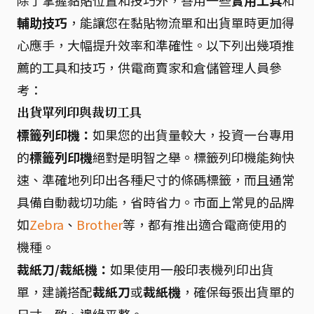
除了掌握黏貼位置和技巧外，善用一些
實用工具
和
輔助技巧
，能讓您在黏貼物流單和出貨單時更加得
心應手，大幅提升效率和準確性。以下列出幾項推
薦的工具和技巧，供電商賣家和倉儲管理人員參
考：
出貨單列印與裁切工具
標籤列印機：
如果您的出貨量較大，投資一台專用
的
標籤列印機
絕對是明智之舉。標籤列印機能夠快
速、準確地列印出各種尺寸的條碼標籤，而且通常
具備自動裁切功能，省時省力。市面上常見的品牌
如
Zebra
、
Brother
等，都有推出適合電商使用的
機種。
裁紙刀/裁紙機：
如果使用一般印表機列印出貨
單，建議搭配
裁紙刀
或
裁紙機
，確保每張出貨單的