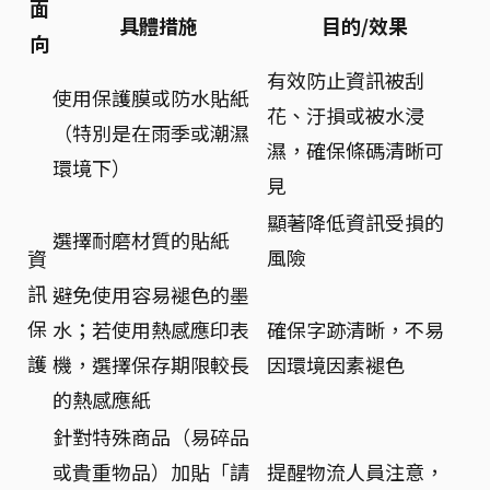
面
具體措施
目的/效果
向
有效防止資訊被刮
使用保護膜或防水貼紙
花、汙損或被水浸
（特別是在雨季或潮濕
濕，確保條碼清晰可
環境下）
見
顯著降低資訊受損的
選擇耐磨材質的貼紙
風險
資
訊
避免使用容易褪色的墨
保
水；若使用熱感應印表
確保字跡清晰，不易
護
機，選擇保存期限較長
因環境因素褪色
的熱感應紙
針對特殊商品（易碎品
或貴重物品）加貼「請
提醒物流人員注意，