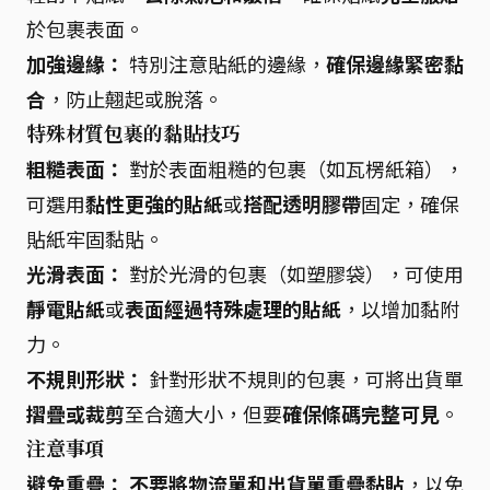
於包裹表面。
加強邊緣：
特別注意貼紙的邊緣，
確保邊緣緊密黏
合
，防止翹起或脫落。
特殊材質包裹的黏貼技巧
粗糙表面：
對於表面粗糙的包裹（如瓦楞紙箱），
可選用
黏性更強的貼紙
或
搭配透明膠帶
固定，確保
貼紙牢固黏貼。
光滑表面：
對於光滑的包裹（如塑膠袋），可使用
靜電貼紙
或
表面經過特殊處理的貼紙
，以增加黏附
力。
不規則形狀：
針對形狀不規則的包裹，可將出貨單
摺疊或裁剪
至合適大小，但要
確保條碼完整可見
。
注意事項
避免重疊：
不要將物流單和出貨單重疊黏貼
，以免