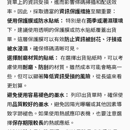
貨單上的資訊受損，進而影響條碼掃描和配送效
率。因此，採取適當的
資訊保護措施
至關重要：
使用保護膜或防水貼紙：
特別是在
雨季或潮濕環境
下，建議使用透明的保護膜或防水貼紙覆蓋出貨
單。這層保護膜可以有效
防止資訊被刮花、汙損或
被水浸濕
，確保條碼清晰可見。
選擇耐磨材質的貼紙：
在選擇出貨貼紙時，可以考
慮使用
耐磨、防刮
的材質。雖然成本可能會略高一
些，但可以顯著
降低資訊受損的風險
，從長遠來看
更划算。
避免使用容易褪色的墨水：
列印出貨單時，確保使
用
品質較好的墨水
，避免因陽光曝曬或其他因素導
致字跡褪色。如果使用熱感應印表機，也要注意選
擇
保存期限較長
的熱感應紙。