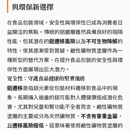
與環保新選擇
在食品包裝領域，安全性與環保性已成為消費者日
益關注的焦點。傳統的鋁鍍層雖然具備良好的阻隔
性能，但其潛在的
鋁遷移風險
以及
不可生物降解
的
特性，使其逐漸受到質疑。鹼性礦物質塗層作為一
種新型的替代方案，在提升食品包裝的安全性與環
保性方面展現出巨大潛力。
安全性：守護食品健康的堅實後盾
鋁遷移
是指鋁元素從包裝材料遷移到食品中的現
象。長期攝入過量的鋁可能對人體健康造成潛在危
害，尤其對兒童和腎功能不全者而言。鹼性礦物質
塗層的主要成分為天然礦物質，
不含有害重金屬
，
且
遷移風險極低
。這意味著使用鹼性礦物質塗層的