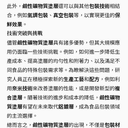
此外，
鹼性礦物質塗層
還可以與其他
包裝技術
相結
合，例如
氣調包裝
、
真空包裝
等，以實現更佳的
保
鮮效果
。
技術突破與挑戰
儘管
鹼性礦物質塗層
具有諸多優勢，但其大規模應
用仍面臨一些技術挑戰。例如，如何進一步降低生
產成本、提高塗層的均勻性和附著力、以及滿足不
同食品的特殊包裝需求等。為瞭解決這些問題，研
究人員正在積極探索新的
生產工藝
和
配方
，例如利
用
奈米技術
來改善塗層的性能，或是開發新型的
複
合塗層
。隨著技術的進步和成本的降低，
鹼性礦物
質塗層
有望在未來取代
鋁鍍層
，成為食品包裝領域
的主流選擇。
總而言之，
鹼性礦物質塗層
的出現，不僅是
包裝材