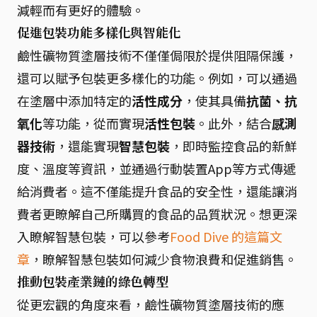
減輕而有更好的體驗。
促進包裝功能多樣化與智能化
鹼性礦物質塗層技術不僅僅侷限於提供阻隔保護，
還可以賦予包裝更多樣化的功能。例如，可以通過
在塗層中添加特定的
活性成分
，使其具備
抗菌、抗
氧化
等功能，從而實現
活性包裝
。此外，結合
感測
器技術
，還能實現
智慧包裝
，即時監控食品的新鮮
度、溫度等資訊，並通過行動裝置App等方式傳遞
給消費者。這不僅能提升食品的安全性，還能讓消
費者更瞭解自己所購買的食品的品質狀況。想更深
入瞭解智慧包裝，可以參考
Food Dive 的這篇文
章
，瞭解智慧包裝如何減少食物浪費和促進銷售。
推動包裝產業鏈的綠色轉型
從更宏觀的角度來看，鹼性礦物質塗層技術的應