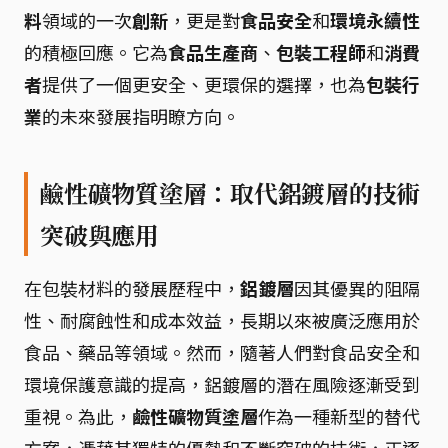
料
領域的一次
創新
，更是對
食品安全
和
環境永續性
的積極回應。它為
食品生產商
、
包裝工程師
和
消費
者
提供了一個更安全、更環保的選擇，也為
包裝行
業
的未來發展指明瞭方向。
鹼性礦物質塗層：取代鋁鍍層的技術
突破與應用
在包裝材料的發展歷程中，
鋁鍍層
因其優異的阻隔
性、耐腐蝕性和成本效益，長期以來被廣泛應用於
食品、藥品等領域。然而，隨著人們對食品安全和
環境保護意識的提高，鋁鍍層的潛在風險逐漸受到
重視。為此，
鹼性礦物質塗層
作為一種新型的替代