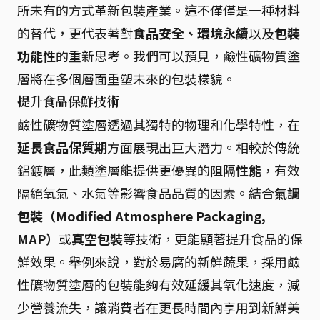
所未有的方式革新包裝產業。這不僅僅是一種材料
的替代，更代表著對
食品安全、環境永續
以及
包裝
功能性
的重新思考。我們可以預見，鹼性礦物質塗
層將在多個層面重塑未來的包裝樣貌。
提升食品保鮮技術
鹼性礦物質塗層透過其獨特的物理和化學特性，在
延長食品保質期
方面展現出巨大潛力。相較於傳統
鋁鍍層，此類塗層能提供更優異的
阻隔性能
，有效
隔絕氧氣、水氣等影響食品品質的因素。結合
氣調
包裝（Modified Atmosphere Packaging,
MAP）
或
真空包裝
等技術，更能顯著提升食品的保
鮮效果。舉例來說，對於易腐的新鮮蔬果，採用鹼
性礦物質塗層的包裝能夠有效延緩其氧化速度，減
少營養流失，讓消費者在更長時間內享用到新鮮美