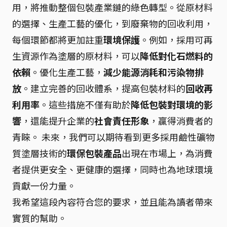
用，將推動整個包裝產業鏈的綠色轉型。從原材料
的選擇、生產工藝的優化，到廢棄物的回收利用，
每個環節都將更加註重
環境保護
。例如，採用可再
生資源作為塗層的原材料，可以
降低對化石燃料的
依賴
。優化生產工藝，
減少能源消耗和污染物排
放
。建立完善的回收體系，提高包裝材料的
回收再
利用率
。這些措施不僅有助於
降低包裝對環境的影
響
，還能提升企業的
社會責任形象
，贏得消費者的
青睞。 未來，我們可以期待看到更多採用鹼性礦物
質塗層技術的
環保包裝產品
出現在市場上，為消費
者提供更安全、更健康的選擇，同時也為地球環境
貢獻一份力量。
我希望這段內容符合您的要求，並且能為讀者帶來
實質的幫助。