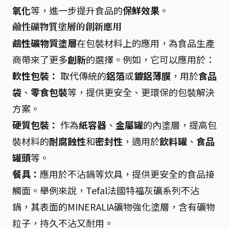
氧化
等，進一步提升食品的
保鮮效果
。
鹼性礦物質塗層的創新應用
鹼性礦物質塗層
在包裝材料上的應用，為食品生產
商帶來了更多
創新
的選擇。例如，它可以應用於：
軟性包裝：
取代傳統的
鋁箔
或
鍍鋁薄膜
，用於
食品
袋
、
零食包裝
等，提供更安全、更環保的包裝解決
方案。
硬質包裝：
作為
紙容器
、
金屬罐
的內塗層，提高包
裝材料的
耐腐蝕性
和
密封性
，適用於
飲料罐
、
食品
罐頭
等。
餐具：
應用於不沾鍋等炊具，提供更安全的食品接
觸面。舉例來說，Tefal法國特福灰礦系列不沾
鍋，其表面的MINERALIA礦物強化塗層，含有礦物
粒子，持久不沾又耐用。