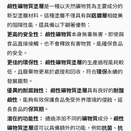
鹼性礦物質塗層
是一種以天然礦物質為主要成分的
新型塗層材料。這種塗層不僅具有與
鋁鍍層
相媲美
的阻隔性能，還具備以下顯著優勢：
更高的安全性：
鹼性礦物質
本身無毒無害，即使與
食品直接接觸，也不會釋放有害物質，能確保食品
的安全。
更佳的環保性：
鹼性礦物質塗層
的生產過程能耗較
低，且廢棄物更易於處理和回收，符合
環保
永續的
發展趨勢。
優異的耐腐蝕性：
鹼性礦物質塗層
具有良好的
耐酸
鹼性
，能夠有效保護食品免受外界環境的侵蝕，延
長食品的
保質期
。
潛在的功能性：
通過添加不同的
礦物質
成分，
鹼性
礦物質塗層
還可以具備額外的功能，例如
抗菌
、
抗