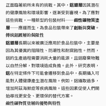
正面臨著前所未有的挑戰。其中，
鋁鍍層
因其潛在
的健康風險和環境影響，逐漸受到審視。為了應對
這些挑戰，一種新型的包裝材料——
鹼性礦物質塗
層
——應運而生，為食品包裝帶來了
創新
與
突破
。
傳統鋁鍍層的侷限性
鋁鍍層
長期以來被廣泛應用於食品包裝中，主要是
因為其優異的阻隔性、防潮性和耐腐蝕性。然而，
鋁的生產過程需要消耗大量的能源，且鋁廢棄物難
以自然分解，對環境造成負擔。此外，研究表明，
鋁
在特定條件下可能會遷移到食品中，長期攝入可
能對人體健康產生潛在風險。例如，鋁攝取過多，
增加阿茲海默症等疾病風險。這些因素促使人們開
始尋找更安全、更環保的替代方案。
鹼性礦物質塗層的優勢與特性