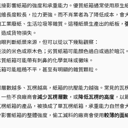
直接影響紙箱的強度和承重能力。優質紙箱通常使用原生
纖維長度較長，拉力更強。而不肖業者為了降低成本，會
雜工業廢紙、生活垃圾等雜質。這種紙漿生產出的紙板，
，造成貨物損失。
肉眼判斷紙漿來源，但可以從以下幾點觀察：
淡淡的米色或原木色；劣質紙箱可能顏色過白或過於暗沉
劣質紙箱可能帶有刺鼻的化學氣味或黴味。
紙箱可能粗糙不平，甚至有明顯的雜質顆粒。
楞層數越多、瓦楞越高，紙箱的抗壓能力越強。常見的瓦
。一些不良廠商會
減少瓦楞層數
，或
降低瓦楞的高度
，以
瓦楞紙箱的產品，被換成了單瓦楞紙箱，承重能力自然會
會影響紙箱的整體強度，偷工減料的廠商會使用
較薄的面