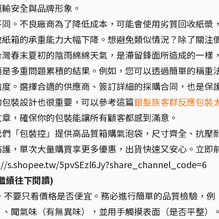
運輸安全與品牌形象。
不同。不良廠商為了降低成本，可能會使用劣質回收紙漿
致紙箱的承重能力大幅下降。想避免類似情況？除了關注
台灣春末夏初的陰雨綿綿天氣，是滯留鋒面所造成的一樣
而是多重問題累積的結果。例如，您可以透過簡單的稱重
強度。選擇合適的供應商、簽訂詳細的採購合同，也是保
的包裝設計也很重要，可以參考這篇
銀髮族客群反應包裝
文章，確保你的包裝能讓所有顧客都感到滿意。
我們「包裝控」提供高品質箱購氣泡袋，尺寸齊全、抗壓
防護，單次大量購買享更多優惠，出貨快速又安心。立即
pee.tw/5pvSEzl6Jy?share_channel_code=6
繼續往下閱讀)
箱時，不要只看價格是否便宜。務必進行簡單的品質檢驗，例
）、聞氣味（有無異味），並用手觸摸表面（是否平整）