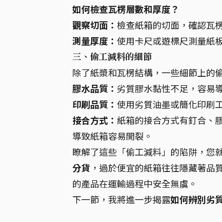
如何檢查瓦楞層數和厚度？
觀察切面：
檢查紙箱的切面，確認瓦
測量厚度：
使用卡尺或遊標尺測量紙
三、偷工減料的細節
除了紙漿和瓦楞結構，一些細節上的
膠水品質：
劣質膠水黏性不足，容易
印刷品質：
使用劣質油墨或簡化印刷
接合方式：
紙箱的接合方式有釘合、
導致紙箱容易開裂。
瞭解了這些「偷工減料」的陷阱，您
分貨
，過於便宜的紙箱往往隱藏著品
的產品在運輸過程中安全無虞。
下一節，我將進一步揭露
如何辨別劣