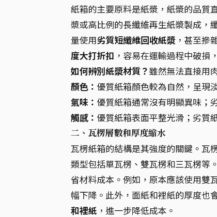
紙箱的主要原料是紙漿，紙漿的品質
漿或高比例的長纖維再生紙漿製成，
量使用
劣質短纖維回收紙漿
，甚至摻
度大打折扣
，容易在運輸過程中破損
如何辨別紙漿材質？
雖然無法直接用
顏色：
優質紙箱顏色較為自然，呈現
氣味：
優質紙箱通常沒有明顯異味；
觸感：
優質紙箱表面平整光滑；劣質
二、瓦楞層數和厚度縮水
瓦楞紙箱的結構是其強度的關鍵。瓦
類型包括單瓦楞、雙瓦楞和三瓦楞等
省材料成本。例如，原本應該使用雙
幅下降。此外，面紙和裡紙的厚度也
和裡紙
，進一步降低成本。