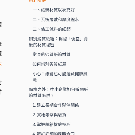
料」陷阱
一、紙漿材質以次充好
，
二、瓦楞層數和厚度縮水
價
三、偷工減料的細節
，
辨別劣質紙箱：揭祕「便宜」背
法
後的材質祕密
護
常見的劣質紙箱材質
太
如何辨別劣質紙箱
小心！紙箱也可能潛藏健康風
險
耐
價格之外：中小企業如何避開紙
前
箱材質陷阱？
1. 建立長期合作夥伴關係
2. 實地考察與驗貨
3. 掌握紙箱檢驗技巧
。
4. 簽訂詳細的採購合同