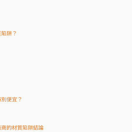
質陷阱？
特別便宜？
廠商的材質陷阱結論