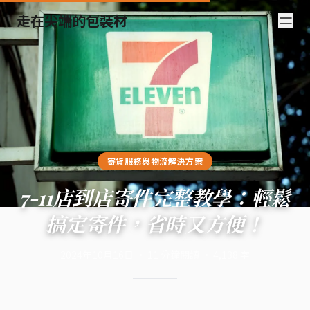
走在尖端的包裝材
寄貨服務與物流解決方案
7-11店到店寄件完整教學：輕鬆
搞定寄件，省時又方便！
2024年10月16日
·
11
分鐘閱讀
·
4,138
字