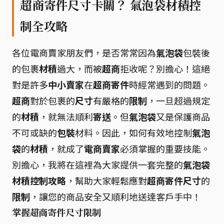
超商寄件尺寸卡關？ 氣泡袋材積控
制全攻略
各位電商賣家朋友們，是否常常因為
氣泡袋
包裝後
的包裹
材積
過大，而被
超商
拒收呢？別擔心！這絕
對是許多
中小賣家
在
超商寄件
時經常遇到的問題。
超商
對於包裹的
尺寸
有嚴格的
限制
，一旦超過規定
的
材積
，就無法順利
寄送
。但
氣泡袋
又是保護商品
不可或缺的
包裝
材料。因此，如何有效地控制
氣泡
袋
的
材積
，就成了
電商賣家
必須掌握的重要技能。
別擔心，我將在這裡為大家提供一套完整的
氣泡袋
材積控制攻略
，幫助大家輕鬆應對
超商寄件尺寸
的
限制
，讓您的商品安全又順利地送達客戶手中！
掌握超商寄件尺寸限制