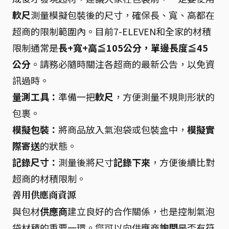
軟尺
測量模擬包裝後的尺寸，確保長、寬、高都在
超商的限制範圍內。目前7-ELEVEN和全家的材積
限制通常是
長+寬+高≦105公分，單邊長度≦45
公分
。請務必隨時關注各超商的最新公告，以免資
訊過時。
量測工具：
準備一把
軟尺
，方便測量不規則形狀的
包裹。
模擬包裝：
將商品放入氣泡袋或包裝盒中，
模擬實
際寄送
的狀態。
記錄尺寸：
測量後將尺寸
記錄下來
，方便後續比對
超商的材積限制。
善用供應商資源
與包材
供應商
建立良好的合作關係，也是控制氣泡
袋材積的重要一環。您可以向供應商
詢問
是否有符