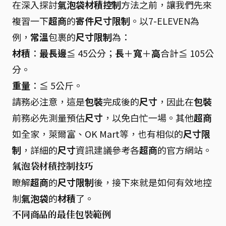
在深入探討
氣泡袋材積控制
方法之前，讓我們先來
複習一下
超商
的
寄件尺寸限制
。以7-ELEVEN為
例，
常溫
包裹的
尺寸限制
為：
材積
：
最長邊
≦ 45公分；
長
＋
寬
＋
高
合計≦ 105公
分。
重量
：≦ 5公斤。
請務必注意，這是
包裝
完成後的
尺寸
，因此在
包裝
前務必先測量預估
尺寸
，以免白忙一場。其他
超商
如全家，萊爾富、OK Mart等，也有相似的
尺寸限
制
，詳細的
尺寸
資訊建議參考各
超商
的官方網站。
氣泡袋材積控制技巧
瞭解
超商
的
尺寸限制
後，接下來就是如何有效地控
制
氣泡袋
的
材積
了。
不同商品的最佳包裝範例