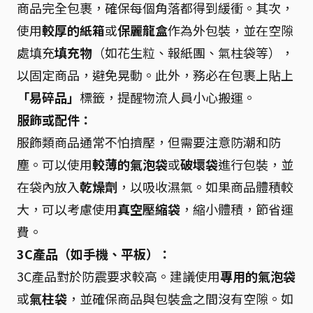
商品完全包裹，確保每個角落都得到緩衝。其次，
使用
較厚的紙箱
或
保麗龍盒
作為外包裝，並在空隙
處填充
填充物
（如花生粒、報紙團、氣柱袋等），
以固定商品，避免晃動。此外，務必在包裹上貼上
「易碎品」
標籤，提醒物流人員小心搬運。
服飾或配件：
服飾類商品通常不怕擠壓，但需要注意防潮和防
塵。可以使用
較薄的氣泡袋
或
破壞袋
進行包裝，並
在袋內放入
乾燥劑
，以吸收濕氣。如果商品體積較
大，可以考慮使用
真空壓縮袋
，縮小體積，節省運
費。
3C產品（如手機、平板）：
3C產品對於防震要求較高。建議使用
專用的氣泡袋
或
氣柱袋
，並確保商品與包裝盒之間沒有空隙。如