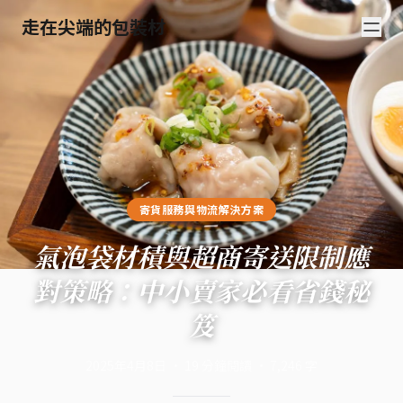
走在尖端的包裝材
寄貨服務與物流解決方案
氣泡袋材積與超商寄送限制應
對策略：中小賣家必看省錢秘
笈
2025年4月8日
·
19
分鐘閱讀
·
7,246
字