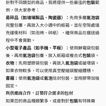
針對不同類型的商品，我將提供一些最佳的
包裝
範
例，供大家參考：
易碎品（如玻璃製品、陶瓷器）：
先用多層
氣泡袋
完整包覆，再放入大小適中的紙箱，並在空隙處填
充緩衝材料（如泡棉、碎紙），確保商品在運送過
程中不會晃動。
小型電子產品（如手機、平板）：
使用靜電袋包裝
後，再用
氣泡袋
包覆，放入紙箱或複合式
包裝
袋。
衣物：
先用塑膠袋包裝，再放入
氣泡袋
或破壞袋。
如果衣物較多，可以使用真空壓縮袋壓縮體積。
書籍：
使用
氣泡袋
或
氣泡
信封包裝，並用膠帶加強
固定。
與供應商合作，訂製符合需求的包材
如果您的商品種類繁多，或是對於
包裝
有特殊需