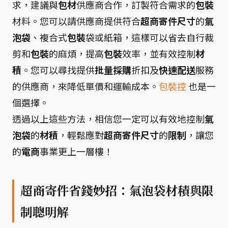
求，建議與
包材
供應商合作，訂製符合需求的
包裝
材料。您可以請供應商提供符合
超商寄件尺寸
的
氣
泡袋
、複合式
包裝
袋或紙箱，這樣可以省去自行裁
剪和
包裝
的麻煩，提高
包裝
效率，並有效控制
材
積
。您可以尋找提供
批量採購
折扣及
快速配送
服務
的供應商，來降低單價和運輸成本。
包裝控
也是一
個選擇。
透過以上這些方法，相信您一定可以有效地控制
氣
泡袋
的
材積
，輕鬆應對
超商寄件尺寸
的
限制
，讓您
的
電商
事業更上一層樓！
超商寄件省錢妙招：氣泡袋材積與限
制聰明解