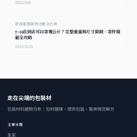
2025/4/8
寄貨服務與物流解決方案
7-11店到店可以寄幾公斤？完整重量與尺寸限制、寄件規
範全攻略
2025/3/25
走在尖端的包裝材
包裝材料趨勢分析｜包材選擇・環保包裝・電商物流解方
文章分類
全家