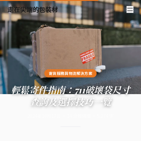
走在尖端的包裝材
寄貨服務與物流解決方案
輕鬆寄件指南：711破壞袋尺寸
查詢及選擇技巧一覽
2024年10月17日
·
14
分鐘閱讀
·
5,274
字