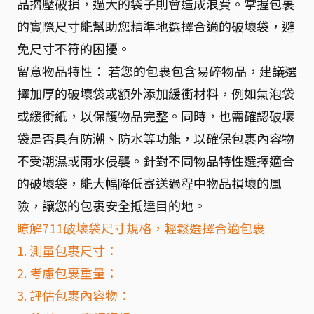
品擠壓破損，過大的袋子則會造成浪費。掌握包裹
的實際尺寸能幫助您精準地選擇合適的破壞袋，避
免尺寸不符的困擾。
留意物品特性： 若您的包裹包含易碎物品，建議選
擇加厚的破壞袋或額外添加緩衝材料，例如氣泡袋
或緩衝紙，以保護物品完整。同時，也需確認破壞
袋是否具有防潮、防水等功能，以確保包裹內容物
不受潮濕或雨水侵襲。針對不同物品特性選擇適合
的破壞袋，能大幅降低寄送過程中物品損壞的風
險，讓您的包裹安全抵達目的地。
瞭解711破壞袋尺寸規格，輕鬆選擇合適包裹
1. 測量包裹尺寸：
2. 考慮包裹重量：
3. 評估包裹內容物：