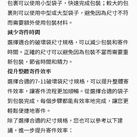
包裹可以使用小型袋子，快速完成包裝；較大的包
裹則可以使用中型或大型袋子，避免因為尺寸不符
而需要額外使用包裝材料。
減少寄件時間
選擇適合的破壞袋尺寸規格，可以減少包裝和寄件
時間。正確的尺寸可以避免因為包裝不當而需要重
新包裝，節省時間和精力。
提升整體寄件效率
選擇合適的7-11破壞袋尺寸規格，可以提升整體寄
件效率，讓寄件流程更加順暢。從選擇合適的袋子
到包裝完成，每個步驟都能有效率地完成，讓您更
輕鬆便捷地寄件。
除了選擇合適的尺寸規格，您也可以參考以下建
議，進一步提升寄件效率：