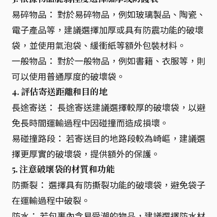
易碎物品： 對於易碎物品，例如玻璃製品、陶瓷、
電子產品等，建議選擇加厚或具有防震功能的破壞
袋，並使用氣泡袋、緩衝紙等額外包裝材料。
一般物品： 對於一般物品，例如書籍、衣服等，則
可以使用普通厚度的破壞袋。
4. 評估寄送距離和目的地
長途寄送： 長途寄送建議選擇較厚的破壞袋，以避
免長時間運輸過程中因碰撞而造成損壞。
易碰撞路段： 若寄送目的地路段較為崎嶇，建議選
擇更厚實的破壞袋，提供額外的保護。
5. 注意破壞袋的材質和功能
防撕裂： 選擇具有防撕裂功能的破壞袋，避免袋子
在運輸過程中破裂。
防水： 若包裹內含易受潮的物品，建議選擇防水材