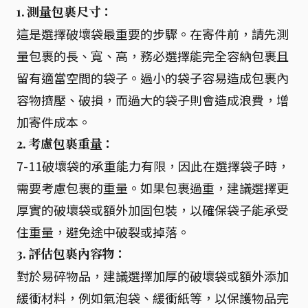
1. 測量包裹尺寸：
這是選擇破壞袋最重要的步驟。在寄件前，請先測
量包裹的長、寬、高，務必選擇能完全容納包裹且
留有適當空間的袋子。過小的袋子容易造成包裹內
容物擠壓、破損，而過大的袋子則會造成浪費，增
加寄件成本。
2. 考慮包裹重量：
7-11破壞袋的承重能力有限，因此在選擇袋子時，
需要考慮包裹的重量。如果包裹過重，建議選擇更
厚實的破壞袋或額外加固包裝，以確保袋子能承受
住重量，避免途中破裂或掉落。
3. 評估包裹內容物：
對於易碎物品，建議選擇加厚的破壞袋或額外添加
緩衝材料，例如氣泡袋、緩衝紙等，以保護物品完