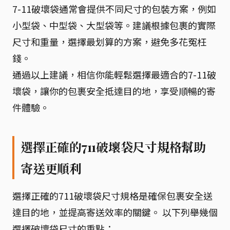
7-11破壞袋通常會提供不同尺寸的包裝方案，例如
小型袋、中型袋、大型袋等。建議根據包裹的實際
尺寸和重量，選擇最划算的方案，避免多花冤枉
錢。
通過以上建議，相信你能輕鬆選擇最適合的7-11破
壞袋，讓你的包裹安全抵達目的地，享受順暢的寄
件體驗。
選擇正確的711破壞袋尺寸規格幫助
寄送更順利
選擇正確的711破壞袋尺寸規格是確保包裹安全送
達目的地，並提高寄送效率的關鍵。 以下列舉幾個
選擇破壞袋尺寸的重點：