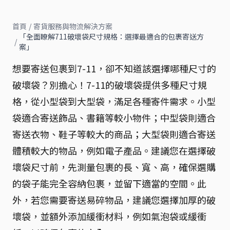
首頁
/
寄貨服務與物流解決方案
「全面瞭解711破壞袋尺寸規格：選擇最適合的包裹寄送方
/
案」
想要寄送包裹到7-11，卻不知道該選擇哪種尺寸的
破壞袋？別擔心！7-11的破壞袋提供多種尺寸規
格，從小型袋到大型袋，滿足各種寄件需求。小型
袋適合寄送飾品、書籍等較小物件；中型袋則適合
寄送衣物、鞋子等較大的商品；大型袋則適合寄送
體積較大的物品，例如電子產品。建議您在選擇破
壞袋尺寸前，先測量包裹的長、寬、高，確保選購
的袋子能完全容納包裹，並留下適當的空間。此
外，若您需要寄送易碎物品，建議您選擇加厚的破
壞袋，並額外添加緩衝材料，例如氣泡袋或緩衝