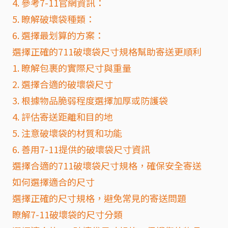
4. 參考7-11官網資訊：
5. 瞭解破壞袋種類：
6. 選擇最划算的方案：
選擇正確的711破壞袋尺寸規格幫助寄送更順利
1. 瞭解包裹的實際尺寸與重量
2. 選擇合適的破壞袋尺寸
3. 根據物品脆弱程度選擇加厚或防護袋
4. 評估寄送距離和目的地
5. 注意破壞袋的材質和功能
6. 善用7-11提供的破壞袋尺寸資訊
選擇合適的711破壞袋尺寸規格，確保安全寄送
如何選擇適合的尺寸
選擇正確的尺寸規格，避免常見的寄送問題
瞭解7-11破壞袋的尺寸分類