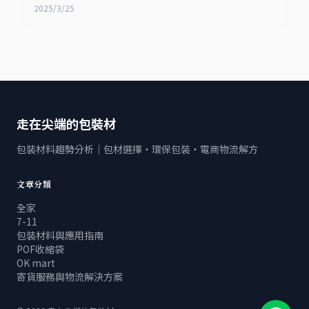
2025/3/25
走在尖端的包裝材
包裝材料趨勢分析｜包材選擇・環保包裝・電商物流解方
文章分類
全家
7-11
包裝材料與應用指南
POF收縮袋
OK mart
寄貨服務與物流解決方案