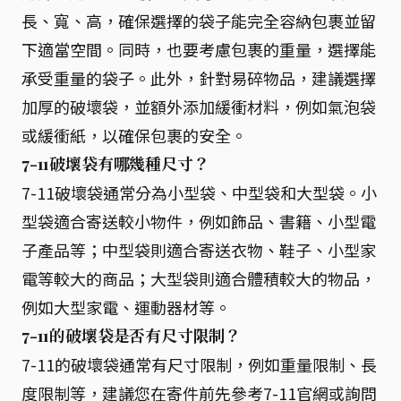
長、寬、高，確保選擇的袋子能完全容納包裹並留
下適當空間。同時，也要考慮包裹的重量，選擇能
承受重量的袋子。此外，針對易碎物品，建議選擇
加厚的破壞袋，並額外添加緩衝材料，例如氣泡袋
或緩衝紙，以確保包裹的安全。
7-11破壞袋有哪幾種尺寸？
7-11破壞袋通常分為小型袋、中型袋和大型袋。小
型袋適合寄送較小物件，例如飾品、書籍、小型電
子產品等；中型袋則適合寄送衣物、鞋子、小型家
電等較大的商品；大型袋則適合體積較大的物品，
例如大型家電、運動器材等。
7-11的破壞袋是否有尺寸限制？
7-11的破壞袋通常有尺寸限制，例如重量限制、長
度限制等，建議您在寄件前先參考7-11官網或詢問