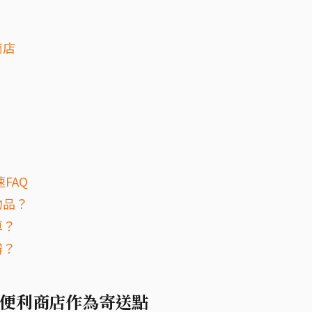
商店
FAQ
物品？
算？
辦？
便利商店作為寄送點