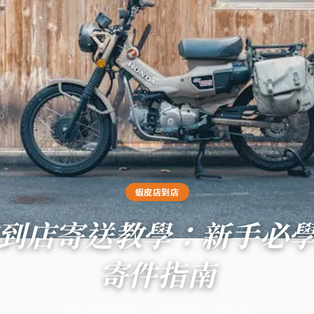
蝦皮店到店
到店寄送教學：新手必
寄件指南
2024年10月18日
·
9
分鐘閱讀
·
3,504
字