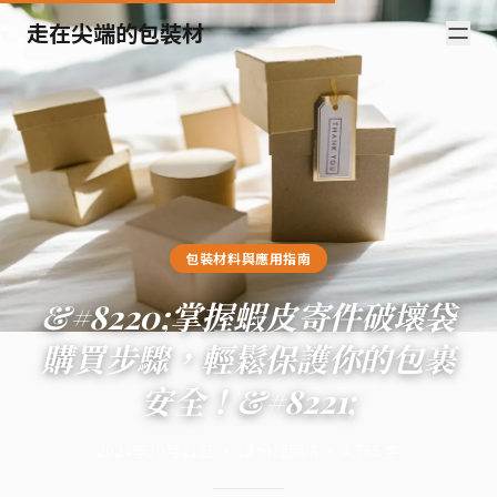
走在尖端的包裝材
包裝材料與應用指南
&#8220;掌握蝦皮寄件破壞袋
購買步驟，輕鬆保護你的包裹
安全！&#8221;
2024年10月21日
·
12
分鐘閱讀
·
4,765
字