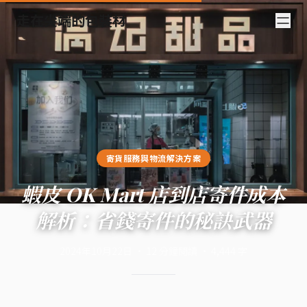
走在尖端的包裝材
寄貨服務與物流解決方案
蝦皮 OK Mart 店到店寄件成本
解析：省錢寄件的秘訣武器
2024年10月22日
·
12
分鐘閱讀
·
4,444
字