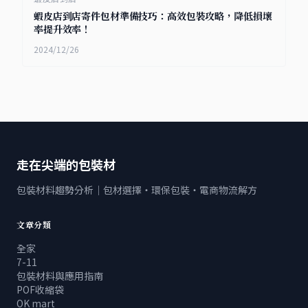
蝦皮店到店寄件包材準備技巧：高效包裝攻略，降低損壞
率提升效率！
2024/12/26
走在尖端的包裝材
包裝材料趨勢分析｜包材選擇・環保包裝・電商物流解方
文章分類
全家
7-11
包裝材料與應用指南
POF收縮袋
OK mart