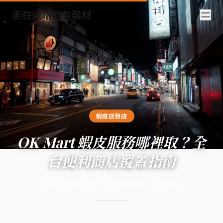
走在尖端的包裝材
蝦皮店到店
OK Mart 蝦皮服務哪裡取？全
台便利商店覆蓋指南
2024年10月22日
·
10
分鐘閱讀
·
3,806
字