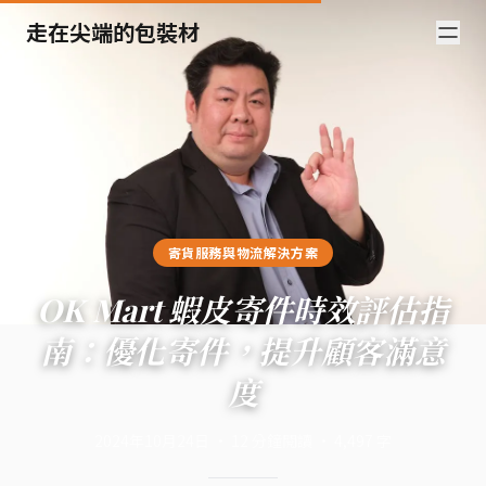
走在尖端的包裝材
寄貨服務與物流解決方案
OK Mart 蝦皮寄件時效評估指
南：優化寄件，提升顧客滿意
度
2024年10月24日
·
12
分鐘閱讀
·
4,497
字