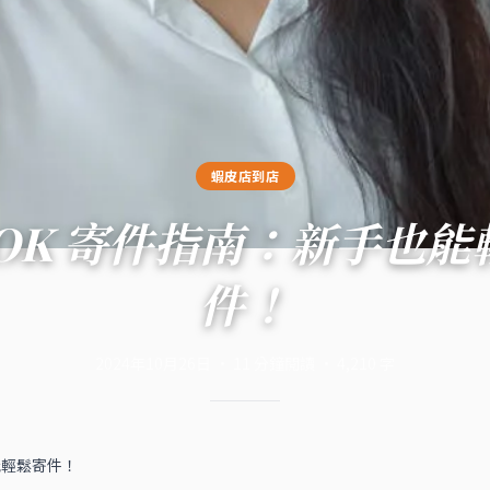
蝦皮店到店
 OK 寄件指南：新手也能
件！
2024年10月26日
·
11
分鐘閱讀
·
4,210
字
能輕鬆寄件！