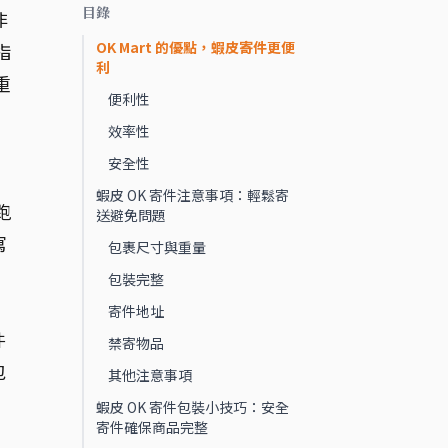
目錄
非
OK Mart 的優點，蝦皮寄件更便
指
利
重
便利性
效率性
安全性
蝦皮 OK 寄件注意事項：輕鬆寄
跑
送避免問題
寫
包裹尺寸與重量
包裝完整
寄件地址
件
禁寄物品
包
其他注意事項
蝦皮 OK 寄件包裝小技巧：安全
寄件確保商品完整