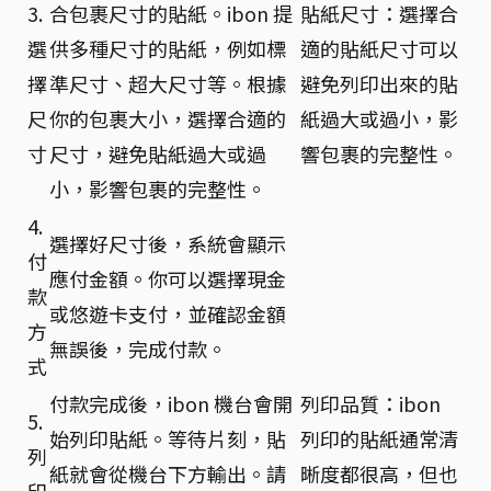
3.
合包裹尺寸的貼紙。ibon 提
貼紙尺寸：選擇合
選
供多種尺寸的貼紙，例如標
適的貼紙尺寸可以
擇
準尺寸、超大尺寸等。根據
避免列印出來的貼
尺
你的包裹大小，選擇合適的
紙過大或過小，影
寸
尺寸，避免貼紙過大或過
響包裹的完整性。
小，影響包裹的完整性。
4.
選擇好尺寸後，系統會顯示
付
應付金額。你可以選擇現金
款
或悠遊卡支付，並確認金額
方
無誤後，完成付款。
式
付款完成後，ibon 機台會開
列印品質：ibon
5.
始列印貼紙。等待片刻，貼
列印的貼紙通常清
列
紙就會從機台下方輸出。請
晰度都很高，但也
印