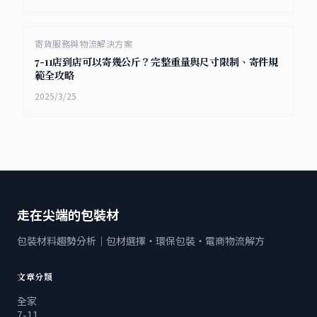
寄貨服務與物流解決方案
7-11店到店可以寄幾公斤？完整重量與尺寸限制、寄件規
範全攻略
2025/3/25
走在尖端的包裝材
包裝材料趨勢分析｜包材選擇・環保包裝・電商物流解方
文章分類
全家
7-11