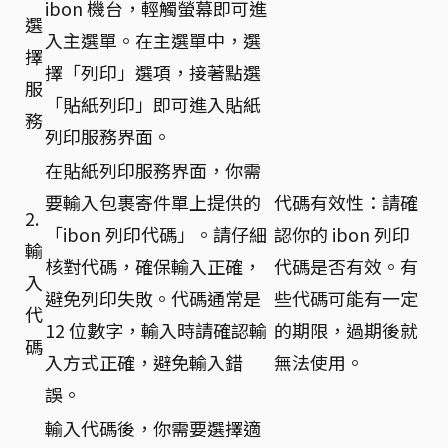
ibon 機台，輕觸螢幕即可進
選
入主選單。在主選單中，選
擇
擇「列印」選項，接著點選
服
「貼紙列印」即可進入貼紙
務
列印服務界面。
在貼紙列印服務界面，你需
要輸入包裹寄件單上提供的
代碼有效性：請確
2.
「ibon 列印代碼」。請仔細
認你的 ibon 列印
輸
核對代碼，確保輸入正確，
代碼是否有效。有
入
避免列印失敗。代碼通常是
些代碼可能有一定
代
12 位數字，輸入時請確認輸
的期限，過期後就
碼
入方式正確，避免輸入錯
無法使用。
誤。
輸入代碼後，你需要選擇適