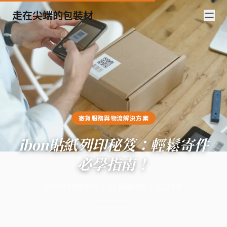
走在尖端的包裝材
寄貨服務與物流解決方案
ibon貼紙列印秘笈：輕鬆寄件
必學指南！
2024年10月28日
·
12
分鐘閱讀
·
4,550
字