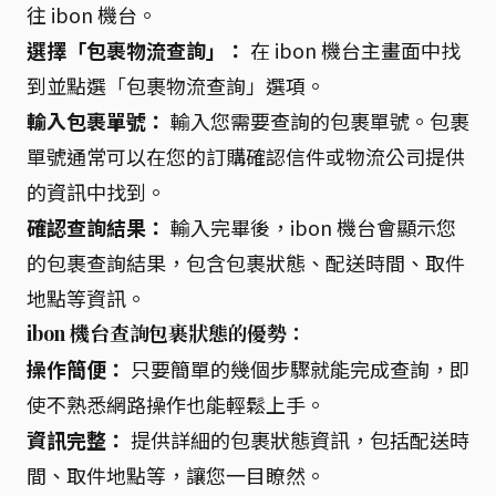
往 ibon 機台。
選擇「包裹物流查詢」：
在 ibon 機台主畫面中找
到並點選「包裹物流查詢」選項。
輸入包裹單號：
輸入您需要查詢的包裹單號。包裹
單號通常可以在您的訂購確認信件或物流公司提供
的資訊中找到。
確認查詢結果：
輸入完畢後，ibon 機台會顯示您
的包裹查詢結果，包含包裹狀態、配送時間、取件
地點等資訊。
ibon 機台查詢包裹狀態的優勢：
操作簡便：
只要簡單的幾個步驟就能完成查詢，即
使不熟悉網路操作也能輕鬆上手。
資訊完整：
提供詳細的包裹狀態資訊，包括配送時
間、取件地點等，讓您一目瞭然。