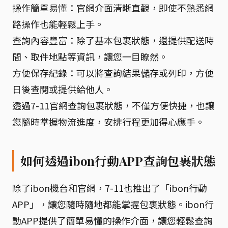
操作簡單易懂：官網介面清晰直觀，即使不熟悉網
路操作也能輕鬆上手。
查詢內容豐富：除了基本包裹狀態，還提供配送時
間、取件地點等資訊，讓您一目瞭然。
方便保存紀錄：可以將查詢結果儲存或列印，方便
日後查閱或提供給他人。
透過7-11官網查詢包裹狀態，不僅方便快捷，也讓
您隨時掌握物流進度，安排行程更加得心應手。
如何透過ibon行動APP查詢包裹狀態
除了ibon機台和官網，7-11也推出了「ibon行動
APP」，讓您隨時隨地都能掌握包裹狀態。ibon行
動APP提供了簡單易懂的操作介面，讓您輕鬆查詢