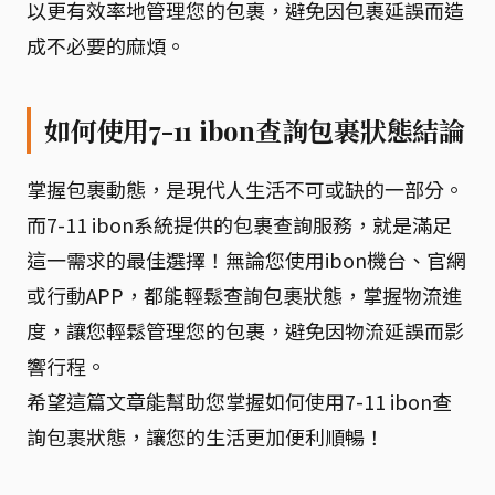
以更有效率地管理您的包裹，避免因包裹延誤而造
成不必要的麻煩。
如何使用7-11 ibon查詢包裹狀態結論
掌握包裹動態，是現代人生活不可或缺的一部分。
而7-11 ibon系統提供的包裹查詢服務，就是滿足
這一需求的最佳選擇！無論您使用ibon機台、官網
或行動APP，都能輕鬆查詢包裹狀態，掌握物流進
度，讓您輕鬆管理您的包裹，避免因物流延誤而影
響行程。
希望這篇文章能幫助您掌握如何使用7-11 ibon查
詢包裹狀態，讓您的生活更加便利順暢！