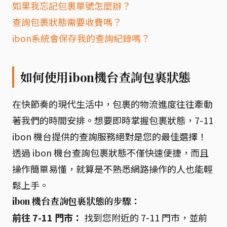
如果我忘記包裹單號怎麼辦？
查詢包裹狀態需要收費嗎？
ibon系統會保存我的查詢紀錄嗎？
如何使用ibon機台查詢包裹狀態
在快節奏的現代生活中，包裹的物流進度往往牽動
著我們的時間安排。想要即時掌握包裹狀態，7-11
ibon 機台提供的查詢服務絕對是您的最佳選擇！
透過 ibon 機台查詢包裹狀態不僅快速便捷，而且
操作簡單易懂，就算是不熟悉網路操作的人也能輕
鬆上手。
ibon 機台查詢包裹狀態的步驟：
前往 7-11 門市：
找到您附近的 7-11 門市，並前