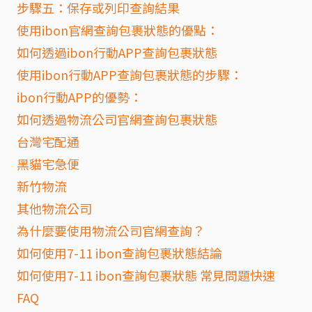
步驟五：保存或列印查詢結果
使用ibon官網查詢包裹狀態的優點：
如何透過ibon行動APP查詢包裹狀態
使用ibon行動APP查詢包裹狀態的步驟：
ibon行動APP的優勢：
如何透過物流公司官網查詢包裹狀態
台灣宅配通
黑貓宅急便
新竹物流
其他物流公司
為什麼要使用物流公司官網查詢？
如何使用7-11 ibon查詢包裹狀態結論
如何使用7-11 ibon查詢包裹狀態 常見問題快速
FAQ