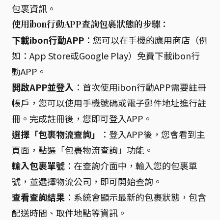
包裹資訊。
使用ibon行動APP查詢包裹狀態的步驟：
下載ibon行動APP
：您可以在手機的應用商店（例
如：App Store或Google Play）免費下載ibon行
動APP。
開啟APP並登入
：首次使用ibon行動APP需要註冊
帳戶，您可以使用手機號碼或電子郵件地址進行註
冊。完成註冊後，您即可登入APP。
選擇「包裹物流查詢」
：登入APP後，您會看到主
頁面，點選「包裹物流查詢」功能。
輸入包裹單號
：在查詢介面中，輸入您的包裹單
號，並選擇物流公司，即可開始查詢。
查看查詢結果
：系統會顯示最新的包裹狀態，包含
配送時間、取件地點等資訊。