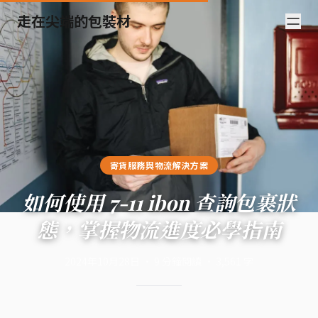
走在尖端的包裝材
寄貨服務與物流解決方案
如何使用 7-11 ibon 查詢包裹狀
態，掌握物流進度必學指南
2024年10月28日
·
9
分鐘閱讀
·
3,561
字