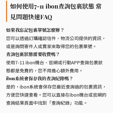
如何使用7-11 ibon查詢包裹狀態 常
見問題快速FAQ
如果我忘記包裹單號怎麼辦？
您可以透過訂購確認信件、物流公司提供的資訊，
或是詢問寄件人或賣家來取得您的包裹單號。
查詢包裹狀態需要收費嗎？
使用7-11 ibon機台、官網或行動APP查詢包裹狀
態都是免費的，您不用擔心額外費用。
ibon系統會保存我的查詢紀錄嗎？
是的，ibon系統會保存您最近查詢過的包裹資訊，
方便您快速查看。您可以直接在ibon機台或官網的
查詢結果頁面中找到「查詢紀錄」功能。