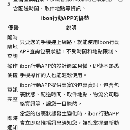
5
含配送時間、取件地點等資訊。
ibon行動APP的優勢
優勢
說明
隨時
只要您的手機連上網路，就能使用ibon行動
隨地
APP查詢包裹狀態，不受時間和地點限制。
查詢
操作
ibon行動APP的設計簡單易懂，即使不熟悉
便捷
手機操作的人也能輕鬆使用。
ibon行動APP提供豐富的包裹資訊，包含包
資訊
裹狀態、配送時間、取件地點、物流公司聯
完整
絡資訊等，讓您一目瞭然。
當您的包裹狀態發生變化時，ibon行動APP
即時
會立即以推播訊息通知您，讓您掌握最新動
通知